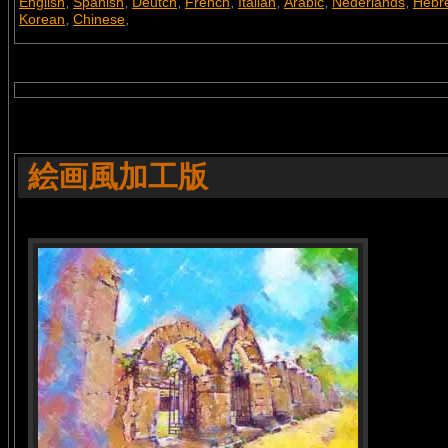
English
Spanish
Deutch
French
Italian
Arabic
Nederlands
Hebr
,
,
,
,
,
,
,
Korean
Chinese
,
,
絵画風加工版