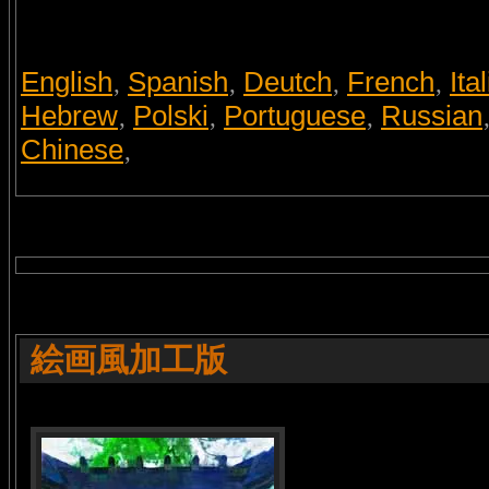
English
Spanish
Deutch
French
Ita
,
,
,
,
Hebrew
Polski
Portuguese
Russian
,
,
,
Chinese
,
絵画風加工版