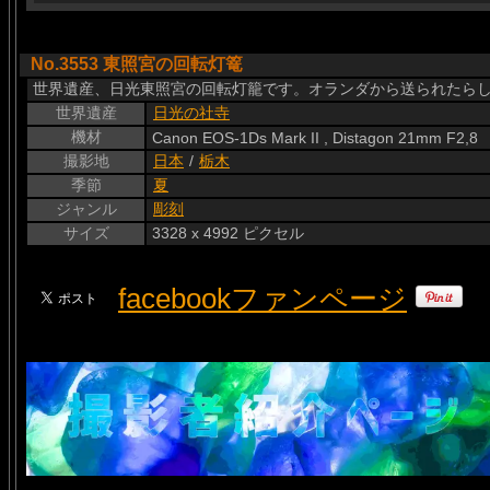
No.3553 東照宮の回転灯篭
世界遺産、日光東照宮の回転灯籠です。オランダから送られたら
世界遺産
日光の社寺
機材
Canon EOS-1Ds Mark II , Distagon 21mm F2,8
撮影地
日本
/
栃木
季節
夏
ジャンル
彫刻
サイズ
3328 x 4992 ピクセル
facebookファンページ