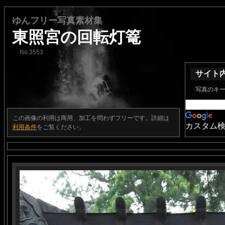
ゆんフリー写真素材集
東照宮の回転灯篭
No.3553
サイト
写真のキ
この画像の利用は商用、加工を問わずフリーです。詳細は
カスタム
利用条件
をご覧ください。