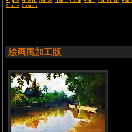
English
Spanish
Deutch
French
Italian
Arabic
Nederlands
Hebr
,
,
,
,
,
,
,
Korean
Chinese
,
,
絵画風加工版