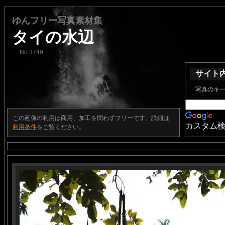
ゆんフリー写真素材集
タイの水辺
No.3749
サイト
写真のキ
この画像の利用は商用、加工を問わずフリーです。詳細は
カスタム
利用条件
をご覧ください。