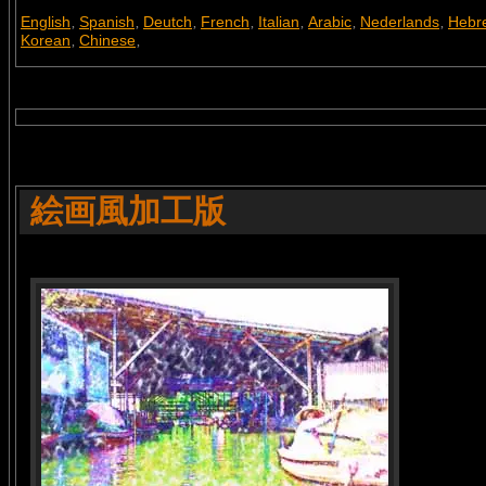
English
Spanish
Deutch
French
Italian
Arabic
Nederlands
Hebr
,
,
,
,
,
,
,
Korean
Chinese
,
,
絵画風加工版