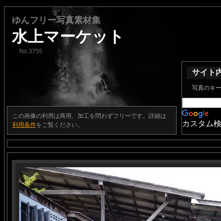
ゆんフリー写真素材集
水上マーケット
No.3755
サイト
写真のキ
この画像の利用は商用、加工を問わずフリーです。詳細は
カスタム
利用条件
をご覧ください。