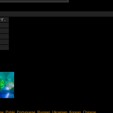
です。
ew
Polski
Portuguese
Russian
Ukrainian
Korean
Chinese
,
,
,
,
,
,
,