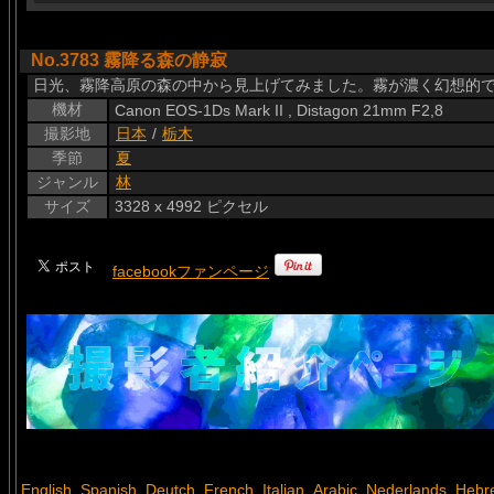
No.3783 霧降る森の静寂
日光、霧降高原の森の中から見上げてみました。霧が濃く幻想的
機材
Canon EOS-1Ds Mark II , Distagon 21mm F2,8
撮影地
日本
/
栃木
季節
夏
ジャンル
林
サイズ
3328 x 4992 ピクセル
facebookファンページ
English
Spanish
Deutch
French
Italian
Arabic
Nederlands
Hebr
,
,
,
,
,
,
,