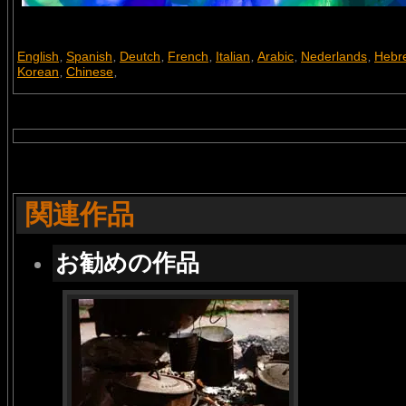
English
Spanish
Deutch
French
Italian
Arabic
Nederlands
Hebr
,
,
,
,
,
,
,
Korean
Chinese
,
,
関連作品
お勧めの作品