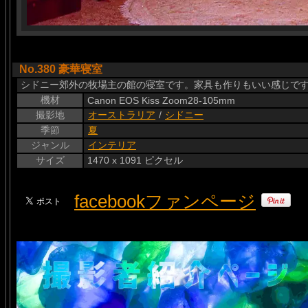
No.380 豪華寝室
シドニー郊外の牧場主の館の寝室です。家具も作りもいい感じですな
機材
Canon EOS Kiss Zoom28-105mm
撮影地
オーストラリア
/
シドニー
季節
夏
ジャンル
インテリア
サイズ
1470 x 1091 ピクセル
facebookファンページ