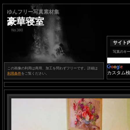
ゆんフリー写真素材集
豪華寝室
No.380
サイト
写真のキ
この画像の利用は商用、加工を問わずフリーです。詳細は
カスタム
利用条件
をご覧ください。