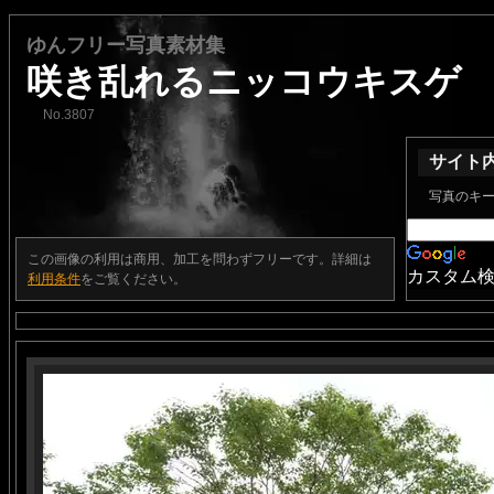
ゆんフリー写真素材集
咲き乱れるニッコウキスゲ
No.3807
サイト
写真のキ
この画像の利用は商用、加工を問わずフリーです。詳細は
カスタム
利用条件
をご覧ください。