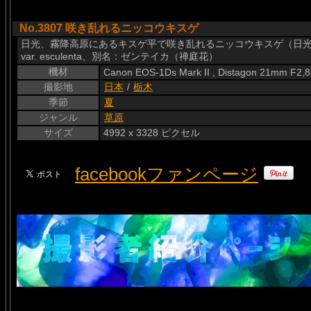
No.3807 咲き乱れるニッコウキスゲ
日光、霧降高原にあるキスゲ平で咲き乱れるニッコウキスゲ（日光黄萓）です。学名
var. esculenta、別名：ゼンテイカ（禅庭花）
機材
Canon EOS-1Ds Mark II , Distagon 21mm F2,8
撮影地
日本
/
栃木
季節
夏
ジャンル
草原
サイズ
4992 x 3328 ピクセル
facebookファンページ