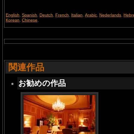
English
Spanish
Deutch
French
Italian
Arabic
Nederlands
Hebr
,
,
,
,
,
,
,
Korean
Chinese
,
,
関連作品
お勧めの作品