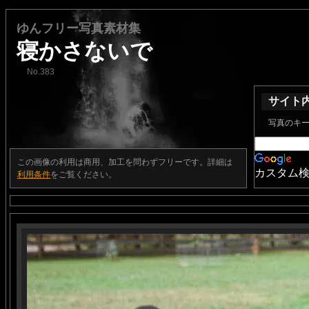
ゆんフリー写真素材集
寝かさないで
No.383
サイト
写真のキ
この画像の利用は商用、加工を問わずフリーです。詳細は
カスタム
利用条件
をご覧ください。