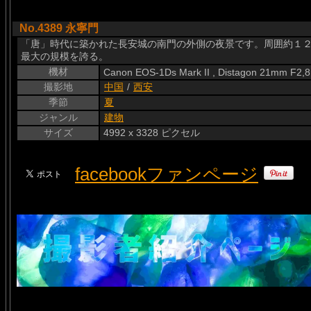
No.4389 永寧門
「唐」時代に築かれた長安城の南門の外側の夜景です。周囲約１２
最大の規模を誇る。
機材
Canon EOS-1Ds Mark II , Distagon 21mm F2,8
撮影地
中国
/
西安
季節
夏
ジャンル
建物
サイズ
4992 x 3328 ピクセル
facebookファンページ