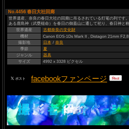
No.4456 春日大社回廊
世界遺産、奈良の春日大社の回廊に吊るされている灯篭の列です。
ある鹿島神（武甕槌命）を春日の御蓋山に遷して祀り、春日神と
世界遺産
古都奈良の文化財
機材
Canon EOS-1Ds Mark II , Distagon 21mm F2,8
撮影地
日本
/
奈良
季節
夏
ジャンル
器具
サイズ
4992 x 3328 ピクセル
facebookファンページ