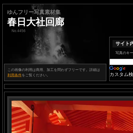
ゆんフリー写真素材集
春日大社回廊
No.4456
サイト
写真のキ
この画像の利用は商用、加工を問わずフリーです。詳細は
カスタム
利用条件
をご覧ください。