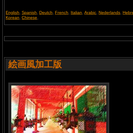
English
Spanish
Deutch
French
Italian
Arabic
Nederlands
Hebr
,
,
,
,
,
,
,
Korean
Chinese
,
,
絵画風加工版