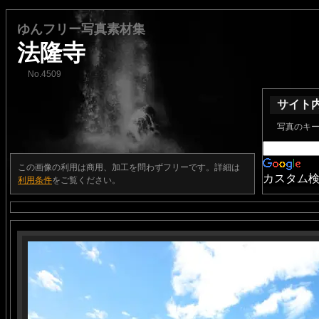
ゆんフリー写真素材集
法隆寺
No.4509
サイト
写真のキ
この画像の利用は商用、加工を問わずフリーです。詳細は
カスタム
利用条件
をご覧ください。