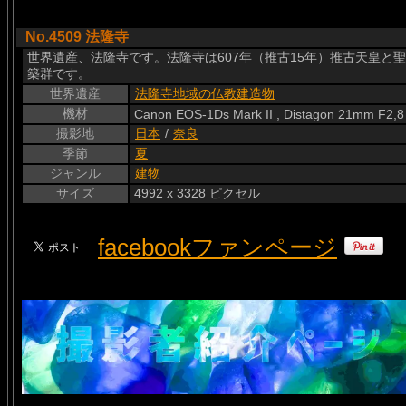
No.4509 法隆寺
世界遺産、法隆寺です。法隆寺は607年（推古15年）推古天皇と
築群です。
世界遺産
法隆寺地域の仏教建造物
機材
Canon EOS-1Ds Mark II , Distagon 21mm F2,8
撮影地
日本
/
奈良
季節
夏
ジャンル
建物
サイズ
4992 x 3328 ピクセル
facebookファンページ