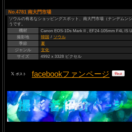
No.4781 南大門市場
ソウルの有名なショッピングスポット、南大門市場（ナンデムン
うです。
機材
Canon EOS-1Ds Mark II , EF24-105mm F4L IS 
撮影地
韓国
/
ソウル
季節
夏
ジャンル
文化
サイズ
4992 x 3328 ピクセル
facebookファンページ