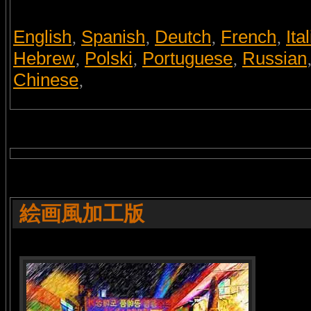
English
Spanish
Deutch
French
Ita
,
,
,
,
Hebrew
Polski
Portuguese
Russian
,
,
,
Chinese
,
絵画風加工版