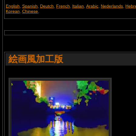
English
Spanish
Deutch
French
Italian
Arabic
Nederlands
Hebr
,
,
,
,
,
,
,
Korean
Chinese
,
,
絵画風加工版