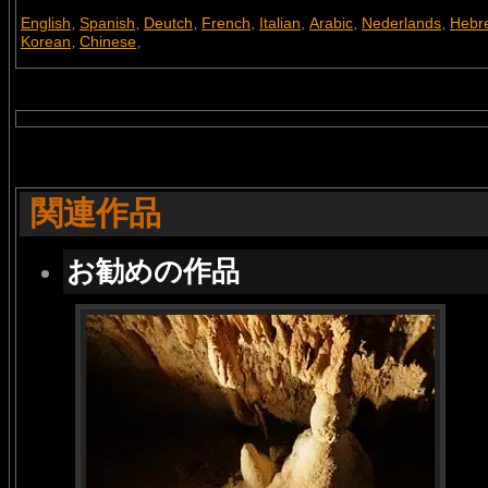
English
Spanish
Deutch
French
Italian
Arabic
Nederlands
Hebr
,
,
,
,
,
,
,
Korean
Chinese
,
,
関連作品
お勧めの作品