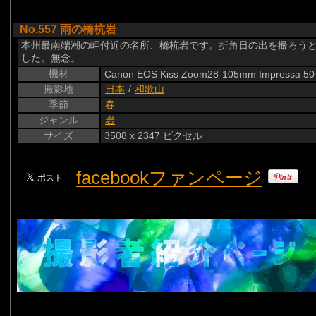
No.557 雨の橋杭岩
本州最南端潮の岬付近の名所、橋杭岩です。折角日の出を撮ろう
した。無念。
機材
Canon EOS Kiss Zoom28-105mm Impressa 50
撮影地
日本
/
和歌山
季節
春
ジャンル
岩
サイズ
3508 x 2347 ピクセル
facebookファンページ