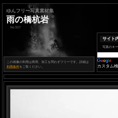
ゆんフリー写真素材集
雨の橋杭岩
No.557
サイト
写真のキ
この画像の利用は商用、加工を問わずフリーです。詳細は
カスタム
利用条件
をご覧ください。