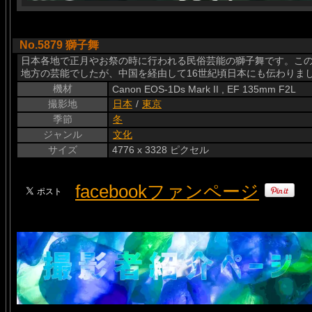
No.5879 獅子舞
日本各地で正月やお祭の時に行われる民俗芸能の獅子舞です。こ
地方の芸能でしたが、中国を経由して16世紀頃日本にも伝わりま
機材
Canon EOS-1Ds Mark II , EF 135mm F2L
撮影地
日本
/
東京
季節
冬
ジャンル
文化
サイズ
4776 x 3328 ピクセル
facebookファンページ