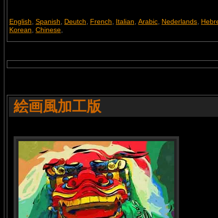
English
Spanish
Deutch
French
Italian
Arabic
Nederlands
Hebr
,
,
,
,
,
,
,
Korean
Chinese
,
,
絵画風加工版