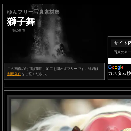
ゆんフリー写真素材集
獅子舞
No.5879
サイト
写真のキ
この画像の利用は商用、加工を問わずフリーです。詳細は
カスタム
利用条件
をご覧ください。