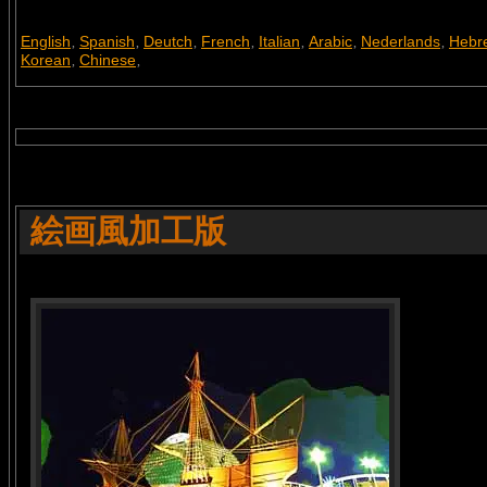
English
Spanish
Deutch
French
Italian
Arabic
Nederlands
Hebr
,
,
,
,
,
,
,
Korean
Chinese
,
,
絵画風加工版