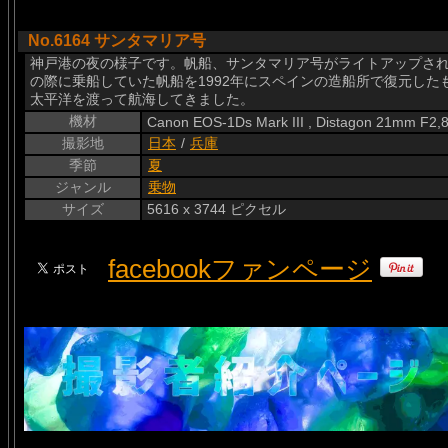
No.6164 サンタマリア号
神戸港の夜の様子です。帆船、サンタマリア号がライトアップさ
の際に乗船していた帆船を1992年にスペインの造船所で復元し
太平洋を渡って航海してきました。
機材
Canon EOS-1Ds Mark III , Distagon 21mm F2,
撮影地
日本
/
兵庫
季節
夏
ジャンル
乗物
サイズ
5616 x 3744 ピクセル
facebookファンページ