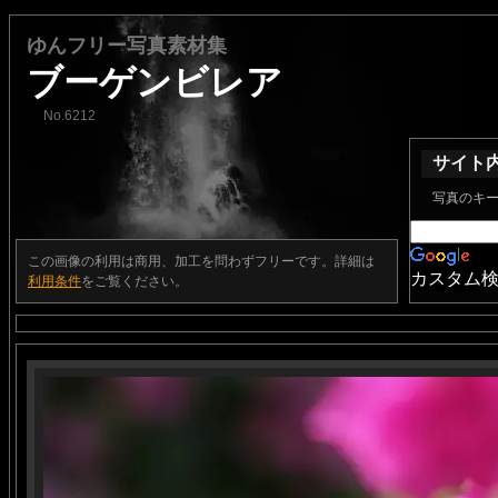
ゆんフリー写真素材集
ブーゲンビレア
No.6212
サイト
写真のキ
この画像の利用は商用、加工を問わずフリーです。詳細は
カスタム
利用条件
をご覧ください。