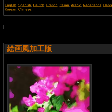
English
Spanish
Deutch
French
Italian
Arabic
Nederlands
Hebr
,
,
,
,
,
,
,
Korean
Chinese
,
,
絵画風加工版