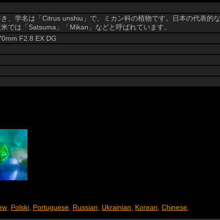
学名は「Citrus unshiu」で、ミカン科の植物です。日本の代表
は「Satsuma」「Mikan」などと呼ばれています。
 70mm F2.8 EX DG
ew
Polski
Portuguese
Russian
Ukrainian
Korean
Chinese
,
,
,
,
,
,
,