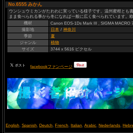
No.6555 みかん
ウンシュウミカンがたわわに実っている様子です。温州蜜柑とも書き、
まま食べられる事から冬になれば一般に広く食べられています。欧米で
機材
Canon EOS-1Ds Mark III , SIGMA MACRO
撮影地
日本
/
神奈川
季節
夏
ジャンル
植物
サイズ
3744 x 5616 ピクセル
facebookファンページ
English
Spanish
Deutch
French
Italian
Arabic
Nederlands
Hebr
,
,
,
,
,
,
,