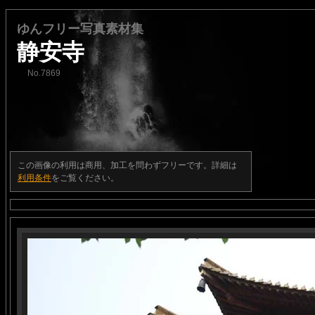
ゆんフリー写真素材集
静安寺
No.7869
この画像の利用は商用、加工を問わずフリーです。詳細は
利用条件
をご覧ください。