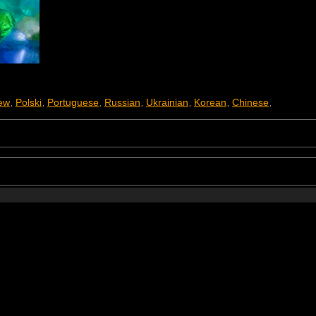
ew
Polski
Portuguese
Russian
Ukrainian
Korean
Chinese
,
,
,
,
,
,
,