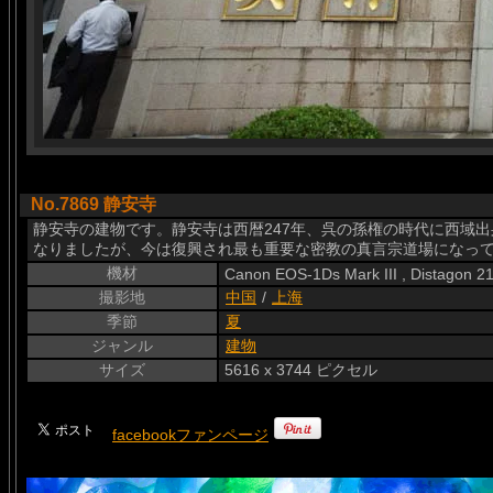
No.7869 静安寺
静安寺の建物です。静安寺は西暦247年、呉の孫権の時代に西域
なりましたが、今は復興され最も重要な密教の真言宗道場になっ
機材
Canon EOS-1Ds Mark III , Distagon 
撮影地
中国
/
上海
季節
夏
ジャンル
建物
サイズ
5616 x 3744 ピクセル
facebookファンページ