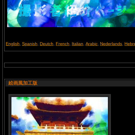
English
Spanish
Deutch
French
Italian
Arabic
Nederlands
Hebr
,
,
,
,
,
,
,
絵画風加工版