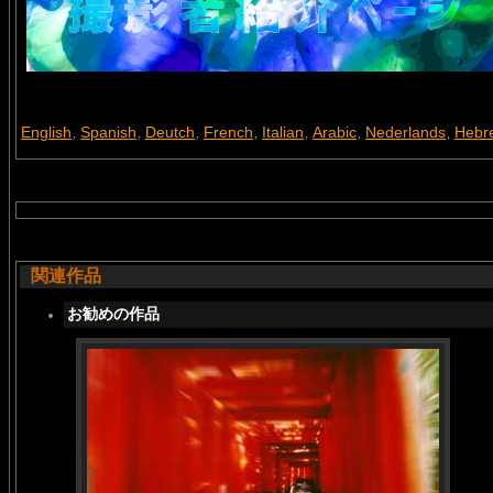
English
Spanish
Deutch
French
Italian
Arabic
Nederlands
Hebr
,
,
,
,
,
,
,
関連作品
お勧めの作品