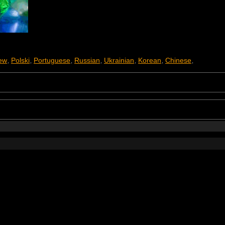
ew
Polski
Portuguese
Russian
Ukrainian
Korean
Chinese
,
,
,
,
,
,
,