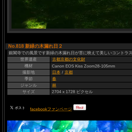
No.818 新緑の木漏れ日２
銀閣寺での風景です新緑の木漏れ日が苔に映えて美しいコントラス
世界遺産
古都京都の文化財
機材
Canon EOS Kiss Zoom28-105mm
撮影地
日本
/
京都
季節
春
ジャンル
林
サイズ
2704 x 1728 ピクセル
facebookファンページ