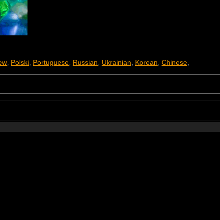
ew
Polski
Portuguese
Russian
Ukrainian
Korean
Chinese
,
,
,
,
,
,
,