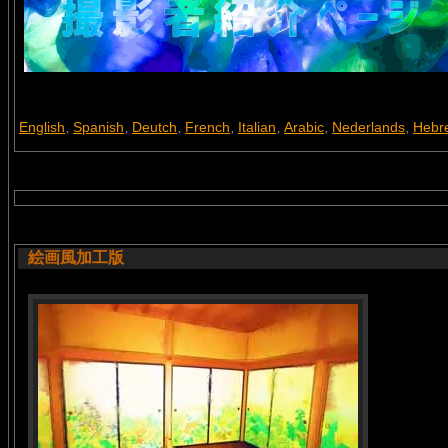
English
Spanish
Deutch
French
Italian
Arabic
Nederlands
Hebr
,
,
,
,
,
,
,
絵画風加工版