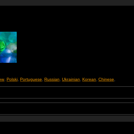
ew
Polski
Portuguese
Russian
Ukrainian
Korean
Chinese
,
,
,
,
,
,
,