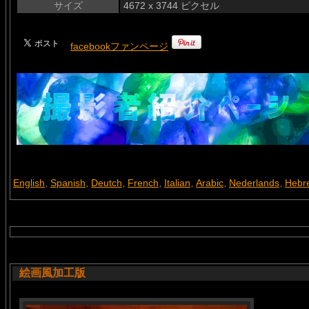
サイズ
4672 x 3744 ピクセル
facebookファンページ
English
Spanish
Deutch
French
Italian
Arabic
Nederlands
Hebr
,
,
,
,
,
,
,
絵画風加工版