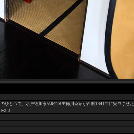
のひとつで、水戸徳川家第9代藩主徳川斉昭が西暦1841年に完成させ
 F2,8