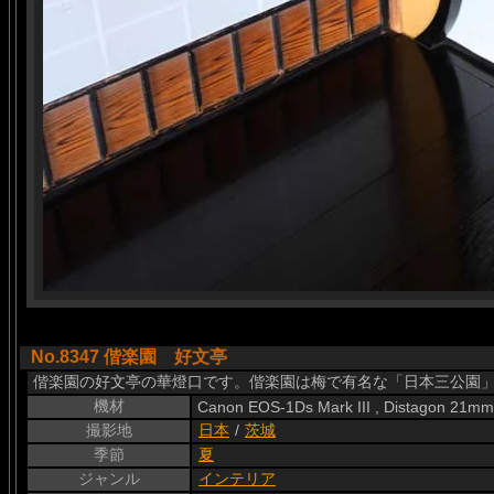
No.8347 偕楽園 好文亭
偕楽園の好文亭の華燈口です。偕楽園は梅で有名な「日本三公園」
機材
Canon EOS-1Ds Mark III , Distagon 21mm
撮影地
日本
/
茨城
季節
夏
ジャンル
インテリア