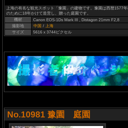
上海の有名な観光スポット「豫園」の建物です。豫園は西暦1577
のために18年かけて造営し、贈った庭園です。
機材
Canon EOS-1Ds Mark III , Distagon 21mm F2,8
撮影地
中国
/
上海
サイズ
5616 x 3744ピクセル
No.10981 豫園 庭園