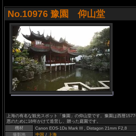
No.10976 豫園 仰山堂
上海の有名な観光スポット「豫園」の仰山堂です。豫園は西暦157
恩のために18年かけて造営し、贈った庭園です。
機材
Canon EOS-1Ds Mark III , Distagon 21mm F2,8
撮影地
中国
/
上海