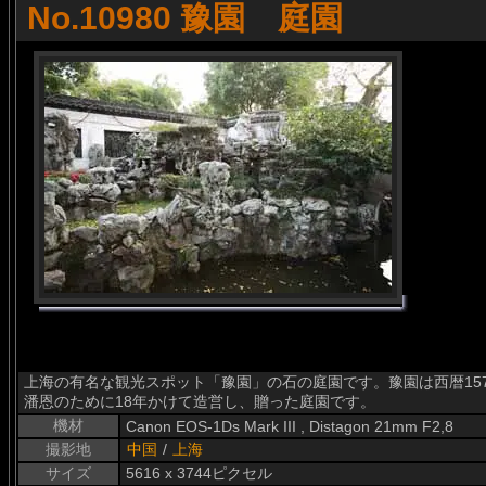
No.10980 豫園 庭園
上海の有名な観光スポット「豫園」の石の庭園です。豫園は西暦15
潘恩のために18年かけて造営し、贈った庭園です。
機材
Canon EOS-1Ds Mark III , Distagon 21mm F2,8
撮影地
中国
/
上海
サイズ
5616 x 3744ピクセル