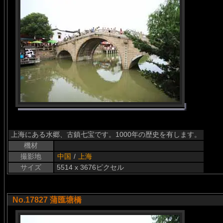
上海にある水郷、古鎮七宝です。1000年の歴史を有します。
機材
撮影地
中国
/
上海
サイズ
5514 x 3676ピクセル
No.17827 蒲匯塘橋