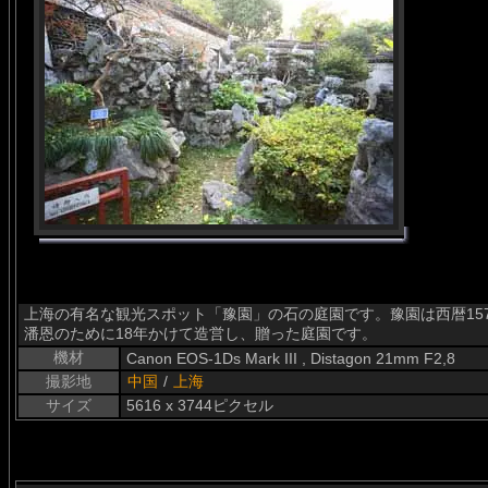
上海の有名な観光スポット「豫園」の石の庭園です。豫園は西暦15
潘恩のために18年かけて造営し、贈った庭園です。
機材
Canon EOS-1Ds Mark III , Distagon 21mm F2,8
撮影地
中国
/
上海
サイズ
5616 x 3744ピクセル