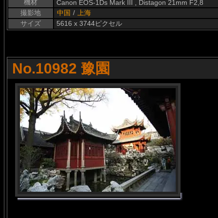
機材
Canon EOS-1Ds Mark III , Distagon 21mm F2,8
撮影地
中国
/
上海
サイズ
5616 x 3744ピクセル
No.10982 豫園