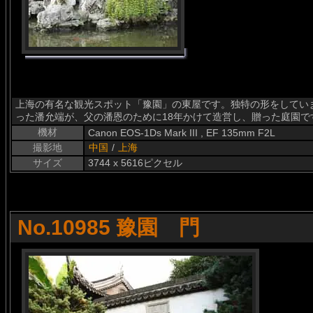
上海の有名な観光スポット「豫園」の東屋です。独特の形をしていま
った潘允端が、父の潘恩のために18年かけて造営し、贈った庭園で
機材
Canon EOS-1Ds Mark III , EF 135mm F2L
撮影地
中国
/
上海
サイズ
3744 x 5616ピクセル
No.10985 豫園 門