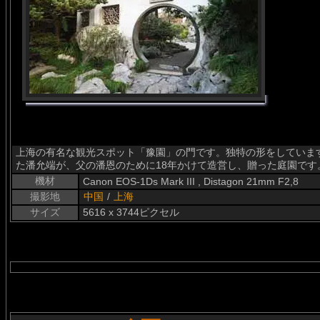
上海の有名な観光スポット「豫園」の門です。独特の形をしています
た潘允端が、父の潘恩のために18年かけて造営し、贈った庭園です
機材
Canon EOS-1Ds Mark III , Distagon 21mm F2,8
撮影地
中国
/
上海
サイズ
5616 x 3744ピクセル