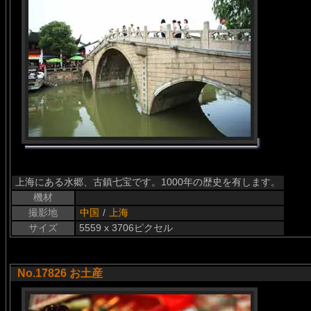
上海にある水郷、古鎮七宝です。1000年の歴史を有します。
機材
撮影地
中国
/
上海
サイズ
5559 x 3706ピクセル
No.17826 お土産