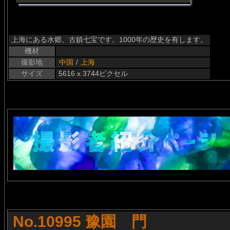
上海にある水郷、古鎮七宝です。1000年の歴史を有します。
機材
撮影地
中国
/
上海
サイズ
5616 x 3744ピクセル
No.10995 豫園 門