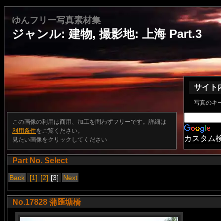
ゆんフリー写真素材集
ジャンル: 建物, 撮影地: 上海 Part.3
サイト
写真のキ
この画像の利用は商用、加工を問わずフリーです。詳細は
利用条件
をご覧ください。
カスタム
見たい画像をクリックしてください
Part No. Select
Back
[1]
[2]
[3]
Next
No.17828 蒲匯塘橋