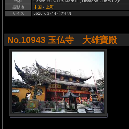
機材
Canon EOS-1Ds Mark III , Distagon 21mm F2,8
撮影地
中国
/
上海
サイズ
5616 x 3744ピクセル
No.10943 玉仏寺 大雄寶殿