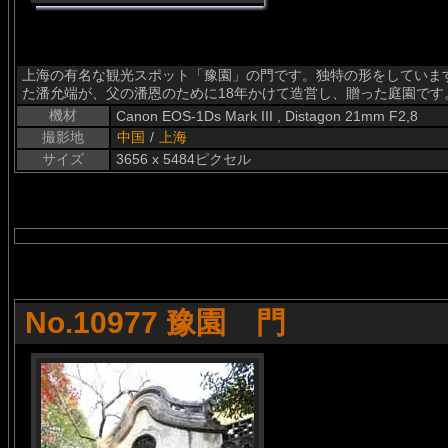
上海の有名な観光スポット「豫園」の門です。独特の形をしています
た潘允端が、父の潘恩のために18年かけて造営し、贈った庭園です
機材
Canon EOS-1Ds Mark III , Distagon 21mm F2,8
撮影地
中国
/
上海
サイズ
3656 x 5484ピクセル
No.10977 豫園 門