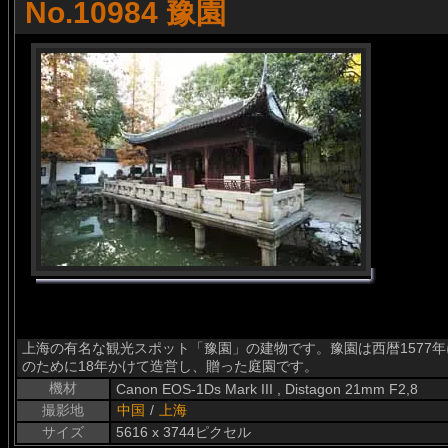
No.10984 豫園
上海の有名な観光スポット「豫園」の建物です。豫園は西暦1577
のために18年かけて造営し、贈った庭園です。
機材
Canon EOS-1Ds Mark III , Distagon 21mm F2,8
撮影地
中国
/
上海
サイズ
5616 x 3744ピクセル