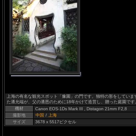
上海の有名な観光スポット「豫園」の門です。独特の形をしています
た潘允端が、父の潘恩のために18年かけて造営し、贈った庭園です
機材
Canon EOS-1Ds Mark III , Distagon 21mm F2,8
撮影地
中国
/
上海
サイズ
3678 x 5517ピクセル