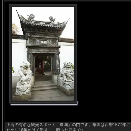
上海の有名な観光スポット「豫園」の門です。豫園は西暦1577年
ために18年かけて造営し、贈った庭園です。