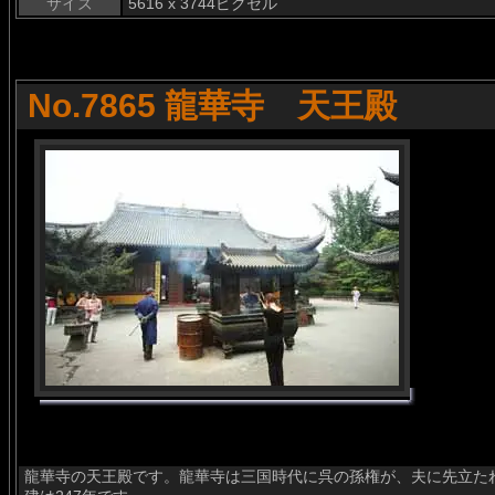
サイズ
5616 x 3744ピクセル
No.7865 龍華寺 天王殿
龍華寺の天王殿です。龍華寺は三国時代に呉の孫権が、夫に先立た