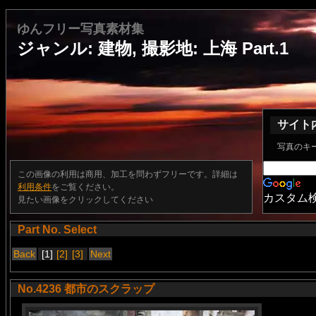
ゆんフリー写真素材集
ジャンル: 建物, 撮影地: 上海 Part.1
サイト
写真のキ
この画像の利用は商用、加工を問わずフリーです。詳細は
利用条件
をご覧ください。
カスタム
見たい画像をクリックしてください
Part No. Select
Back
[1]
[2]
[3]
Next
No.4236 都市のスクラップ