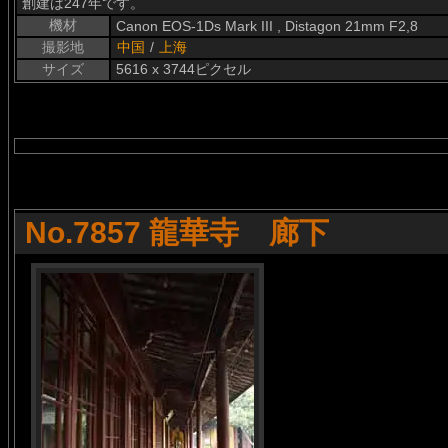
創建は247年です。
機材
Canon EOS-1Ds Mark III , Distagon 21mm F2,8
撮影地
中国
/
上海
サイズ
5616 x 3744ピクセル
No.7857 龍華寺 廊下