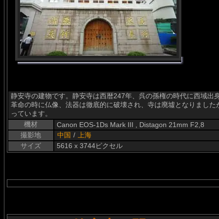
静安寺の建物です。静安寺は西暦247年、呉の孫権の時代に西域出
革命の時に仏像、法器は徹底的に破壊され、寺は廃墟となりました
っています。
機材
Canon EOS-1Ds Mark III , Distagon 21mm F2,8
撮影地
中国
/
上海
サイズ
5616 x 3744ピクセル