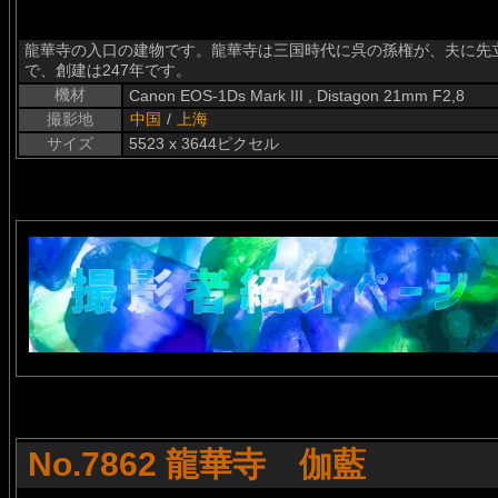
龍華寺の入口の建物です。龍華寺は三国時代に呉の孫権が、夫に先
で、創建は247年です。
機材
Canon EOS-1Ds Mark III , Distagon 21mm F2,8
撮影地
中国
/
上海
サイズ
5523 x 3644ピクセル
No.7862 龍華寺 伽藍