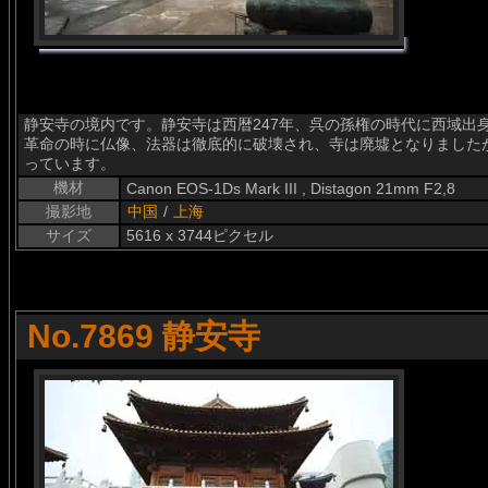
静安寺の境内です。静安寺は西暦247年、呉の孫権の時代に西域出
革命の時に仏像、法器は徹底的に破壊され、寺は廃墟となりました
っています。
機材
Canon EOS-1Ds Mark III , Distagon 21mm F2,8
撮影地
中国
/
上海
サイズ
5616 x 3744ピクセル
No.7869 静安寺