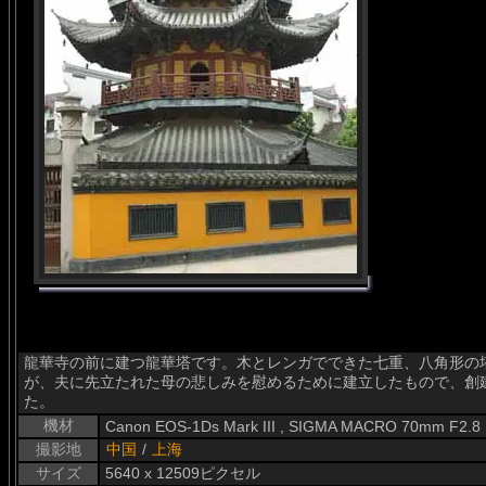
龍華寺の前に建つ龍華塔です。木とレンガでできた七重、八角形の
が、夫に先立たれた母の悲しみを慰めるために建立したもので、創建
た。
機材
Canon EOS-1Ds Mark III , SIGMA MACRO 70mm F2.8
撮影地
中国
/
上海
サイズ
5640 x 12509ピクセル