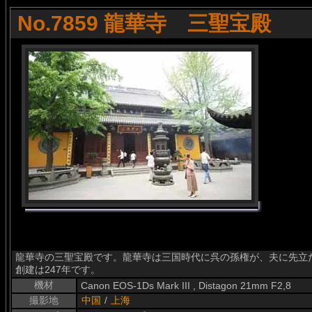
No.7859 龍華寺 三聖宝殿
龍華寺の三聖宝殿です。龍華寺は三国時代に呉の孫権が、夫に先立
創建は247年です。
機材
Canon EOS-1Ds Mark III , Distagon 21mm F2,8
撮影地
中国
/
上海