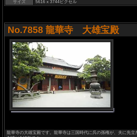
サイズ
5616 x 3744ピクセル
No.7858 龍華寺 大雄宝殿
龍華寺の大雄宝殿です。龍華寺は三国時代に呉の孫権が、夫に先立