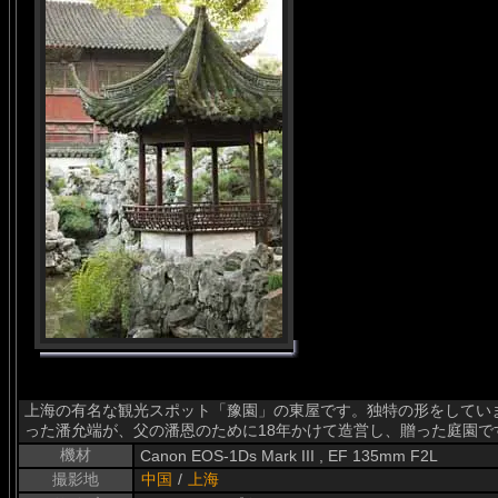
上海の有名な観光スポット「豫園」の東屋です。独特の形をしていま
った潘允端が、父の潘恩のために18年かけて造営し、贈った庭園で
機材
Canon EOS-1Ds Mark III , EF 135mm F2L
撮影地
中国
/
上海