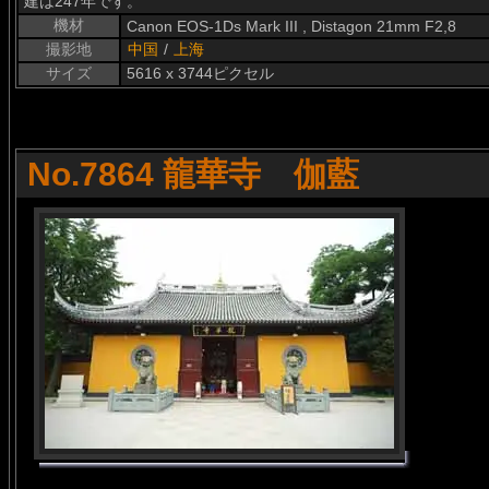
建は247年です。
機材
Canon EOS-1Ds Mark III , Distagon 21mm F2,8
撮影地
中国
/
上海
サイズ
5616 x 3744ピクセル
No.7864 龍華寺 伽藍