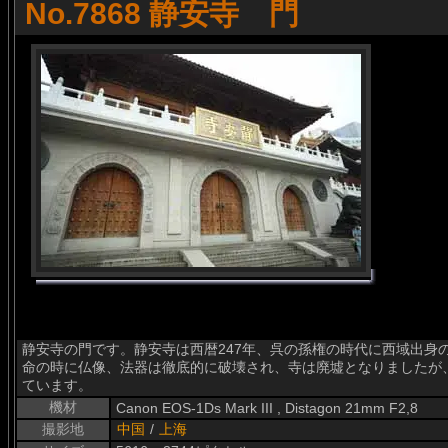
No.7868 静安寺 門
静安寺の門です。静安寺は西暦247年、呉の孫権の時代に西域出身
命の時に仏像、法器は徹底的に破壊され、寺は廃墟となりましたが
ています。
機材
Canon EOS-1Ds Mark III , Distagon 21mm F2,8
撮影地
中国
/
上海