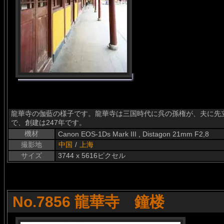
龍華寺の伽藍の様子です。龍華寺は三国時代に呉の孫権が、夫に先
で、創建は247年です。
機材
Canon EOS-1Ds Mark III , Distagon 21mm F2,8
撮影地
中国
/
上海
サイズ
3744 x 5616ピクセル
No.7856 龍華寺 鐘楼