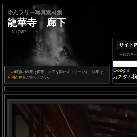
ゆんフリー写真素材集
龍華寺 廊下
No.7857
サイト
写真のキ
この画像の利用は商用、加工を問わずフリーです。詳細は
カスタム
利用条件
をご覧ください。