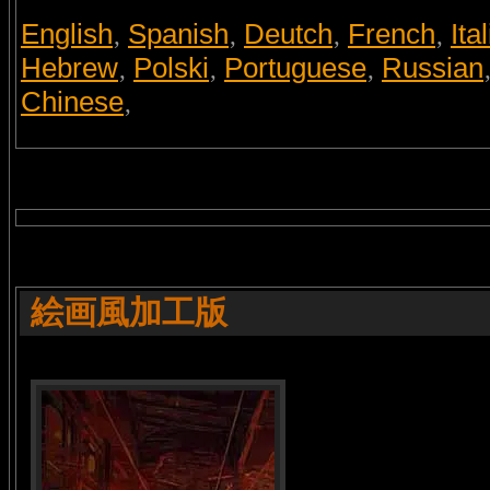
English
Spanish
Deutch
French
Ita
,
,
,
,
Hebrew
Polski
Portuguese
Russian
,
,
,
Chinese
,
絵画風加工版