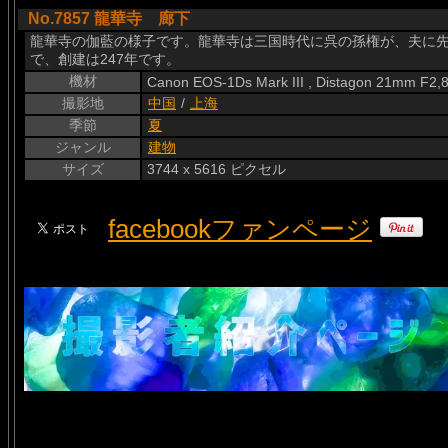
No.7857 龍華寺 廊下
龍華寺の伽藍の様子です。龍華寺は三国時代に呉の孫権が、夫に
で、創建は247年です。
機材
Canon EOS-1Ds Mark III , Distagon 21mm F2,
撮影地
中国
/
上海
季節
夏
ジャンル
建物
サイズ
3744 x 5616 ピクセル
facebookファンページ