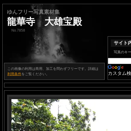
ゆんフリー写真素材集
龍華寺 大雄宝殿
No.7858
サイト
写真のキ
この画像の利用は商用、加工を問わずフリーです。詳細は
カスタム
利用条件
をご覧ください。