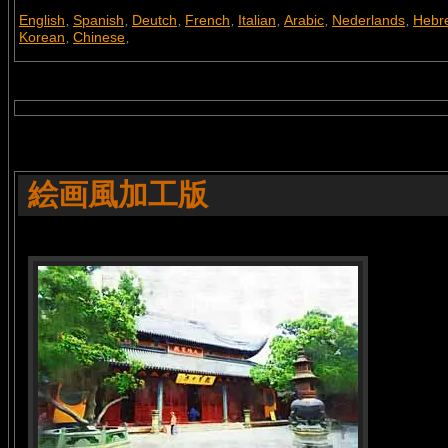
English
Spanish
Deutch
French
Italian
Arabic
Nederlands
Hebr
,
,
,
,
,
,
,
Korean
Chinese
,
,
絵画風加工版