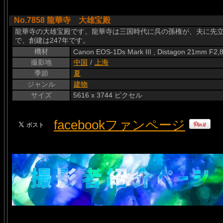
No.7858 龍華寺 大雄宝殿
龍華寺の大雄宝殿です。龍華寺は三国時代に呉の孫権が、夫に先
で、創建は247年です。
機材
Canon EOS-1Ds Mark III , Distagon 21mm F2,
撮影地
中国
/
上海
季節
夏
ジャンル
建物
サイズ
5616 x 3744 ピクセル
facebookファンページ