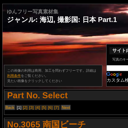
ゆんフリー写真素材集
ジャンル: 海辺, 撮影国: 日本 Part.1
サイト
写真のキ
この画像の利用は商用、加工を問わずフリーです。詳細は
利用条件
をご覧ください。
カスタム
見たい画像をクリックしてください
Part No. Select
Back
[1]
[2]
[3]
[4]
[5]
[6]
[7]
Next
No.3065 南国ビーチ