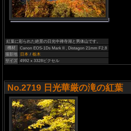
紅葉に彩られた絶景の日光中禅寺湖と男体山です。
機材
Canon EOS-1Ds Mark II , Distagon 21mm F2,8
撮影地
日本
/
栃木
サイズ
4992 x 3328ピクセル
No.2719 日光華厳の滝の紅葉