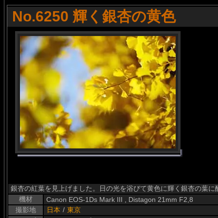
No.6250 輝く銀杏の黄色
銀杏の紅葉を見上げました。日の光を浴びて黄色に輝く銀杏の葉に
機材
Canon EOS-1Ds Mark III , Distagon 21mm F2,8
撮影地
日本
/
東京