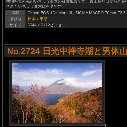
明治神宮外苑のいちょう並木の紅葉風景です。青山通り口から外苑
されたいちょう並木は有名です。
機材
Canon EOS-1Ds Mark III , SIGMA MACRO 70mm F2.8
撮影地
日本
/
東京
サイズ
5544 x 5172ピクセル
No.2724 日光中禅寺湖と男体