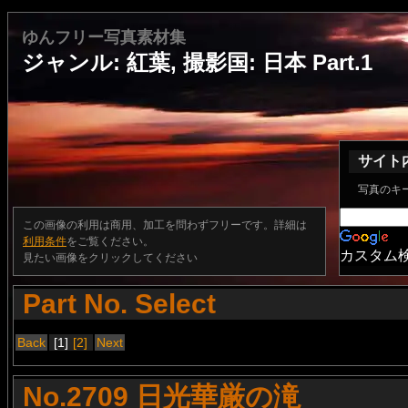
ゆんフリー写真素材集
ジャンル: 紅葉, 撮影国: 日本 Part.1
サイト
写真のキ
この画像の利用は商用、加工を問わずフリーです。詳細は
利用条件
をご覧ください。
カスタム
見たい画像をクリックしてください
Part No. Select
Back
[1]
[2]
Next
No.2709 日光華厳の滝