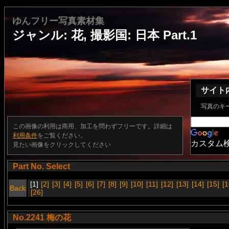
ゆんフリー写真素材集
ジャンル: 花, 撮影国: 日本 Part.1
サイト
写真のキ
この画像の利用は商用、加工を問わずフリーです。詳細は
利用条件
をご覧ください。
カスタム
見たい画像をクリックしてください
Part No. Select
[1]
[2]
[3]
[4]
[5]
[6]
[7]
[8]
[9]
[10]
[11]
[12]
[13]
[14]
[15]
[1
Back
[26]
No.2241 梅の花