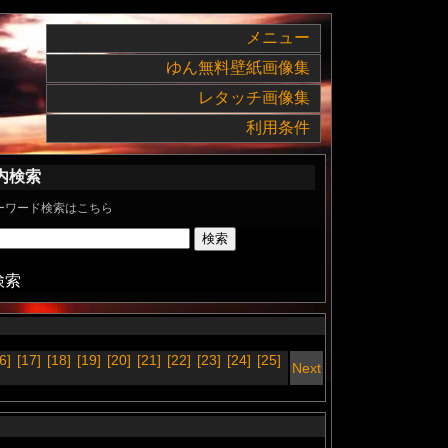
メニュー
ゆん無料壁紙画像集
レタッチ画像集
利用条件
内検索
ーワード検索はこちら
検索
6]
[17]
[18]
[19]
[20]
[21]
[22]
[23]
[24]
[25]
Next