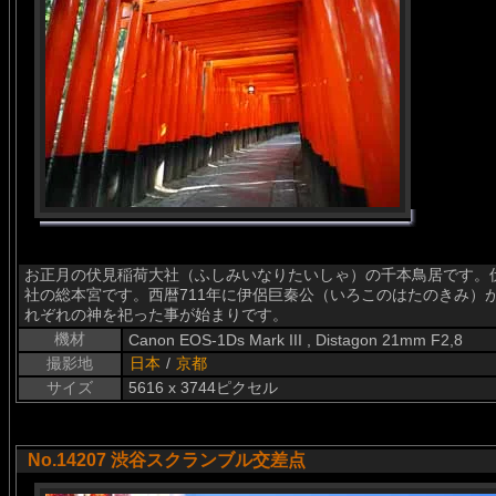
お正月の伏見稲荷大社（ふしみいなりたいしゃ）の千本鳥居です。
社の総本宮です。西暦711年に伊侶巨秦公（いろこのはたのきみ）
れぞれの神を祀った事が始まりです。
機材
Canon EOS-1Ds Mark III , Distagon 21mm F2,8
撮影地
日本
/
京都
サイズ
5616 x 3744ピクセル
No.14207 渋谷スクランブル交差点