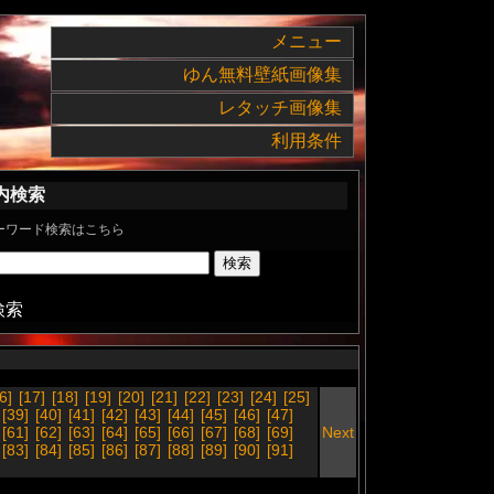
メニュー
ゆん無料壁紙画像集
レタッチ画像集
利用条件
内検索
ーワード検索はこちら
検索
6]
[17]
[18]
[19]
[20]
[21]
[22]
[23]
[24]
[25]
[39]
[40]
[41]
[42]
[43]
[44]
[45]
[46]
[47]
[61]
[62]
[63]
[64]
[65]
[66]
[67]
[68]
[69]
Next
[83]
[84]
[85]
[86]
[87]
[88]
[89]
[90]
[91]