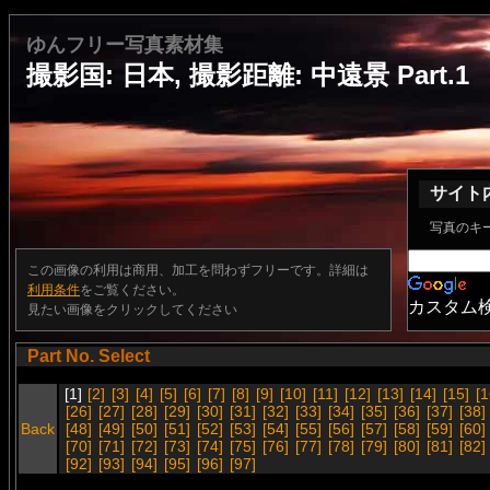
ゆんフリー写真素材集
撮影国: 日本, 撮影距離: 中遠景 Part.1
サイト
写真のキ
この画像の利用は商用、加工を問わずフリーです。詳細は
利用条件
をご覧ください。
カスタム
見たい画像をクリックしてください
Part No. Select
[1]
[2]
[3]
[4]
[5]
[6]
[7]
[8]
[9]
[10]
[11]
[12]
[13]
[14]
[15]
[1
[26]
[27]
[28]
[29]
[30]
[31]
[32]
[33]
[34]
[35]
[36]
[37]
[38]
Back
[48]
[49]
[50]
[51]
[52]
[53]
[54]
[55]
[56]
[57]
[58]
[59]
[60]
[70]
[71]
[72]
[73]
[74]
[75]
[76]
[77]
[78]
[79]
[80]
[81]
[82]
[92]
[93]
[94]
[95]
[96]
[97]