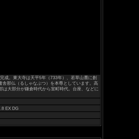
日完成。東大寺は天平5年（733年）、若草山麓に創
盧舎那仏（るしゃなぶつ）を本尊としています。高
体部は大部分が鎌倉時代から室町時代。台座、などに
.8 EX DG