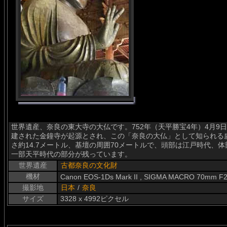
世界遺産、奈良の東大寺の大仏です。752年（天平勝宝4年）4月9
建された金鐘寺が起源とされ、この「奈良の大仏」として知られる
さ約14.7メートル、基壇の周囲70メートルで、頭部は江戸時代、
一部天平時代の部分が残っています。
世界遺産
古都奈良の文化財
機材
Canon EOS-1Ds Mark II , SIGMA MACRO 70mm F2
撮影地
日本
/
奈良
サイズ
3328 x 4992ピクセル