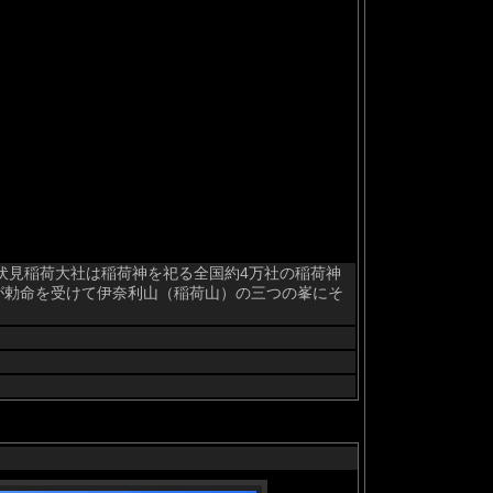
伏見稲荷大社は稲荷神を祀る全国約4万社の稲荷神
が勅命を受けて伊奈利山（稲荷山）の三つの峯にそ