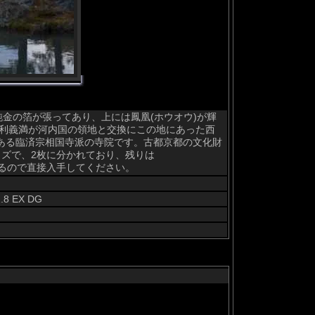
純金の箔が張ってあり、上には鳳凰(ホウオウ)が輝
足利義満が河内国の領地と交換にこの地にあった西
ある臨済宗相国寺派の寺院です。古都京都の文化財
イズで、2枚に分かれており、残りは
として置いてあるので直接入手してください。
.8 EX DG