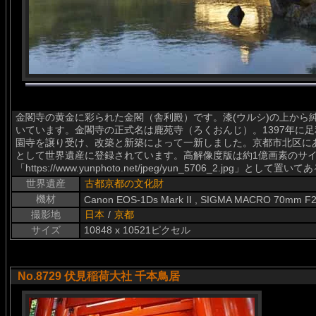
金閣寺の黄金に彩られた金閣（舎利殿）です。漆(ウルシ)の上から
いています。金閣寺の正式名は鹿苑寺（ろくおんじ）。1397年に
園寺を譲り受け、改築と新築によって一新しました。京都市北区に
として世界遺産に登録されています。高解像度版は約1億画素のサ
「https://www.yunphoto.net/jpeg/yun_5706_2.jpg」
世界遺産
古都京都の文化財
機材
Canon EOS-1Ds Mark II , SIGMA MACRO 70mm F2
撮影地
日本
/
京都
サイズ
10848 x 10521ピクセル
No.8729 伏見稲荷大社 千本鳥居