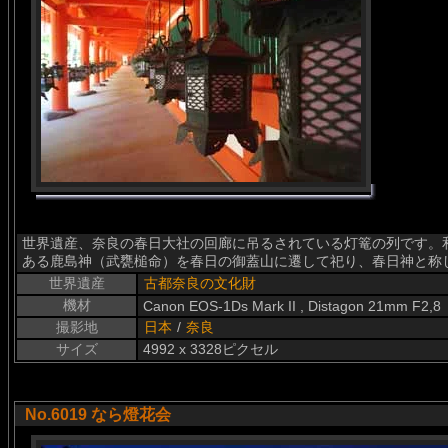
世界遺産、奈良の春日大社の回廊に吊るされている灯篭の列です。和
ある鹿島神（武甕槌命）を春日の御蓋山に遷して祀り、春日神と称
世界遺産
古都奈良の文化財
機材
Canon EOS-1Ds Mark II , Distagon 21mm F2,8
撮影地
日本
/
奈良
サイズ
4992 x 3328ピクセル
No.6019 なら燈花会