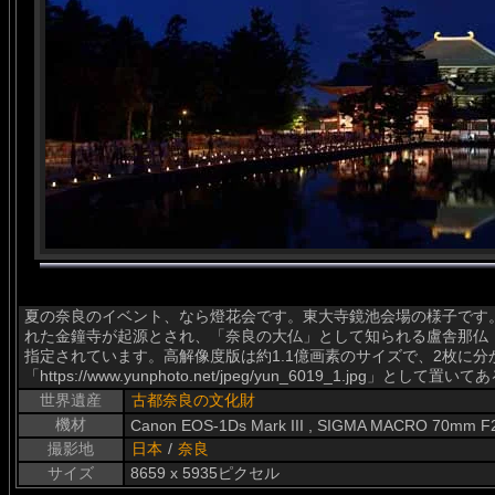
夏の奈良のイベント、なら燈花会です。東大寺鏡池会場の様子です。
れた金鐘寺が起源とされ、「奈良の大仏」として知られる盧舎那仏
指定されています。高解像度版は約1.1億画素のサイズで、2枚に
「https://www.yunphoto.net/jpeg/yun_6019_1.jpg」
世界遺産
古都奈良の文化財
機材
Canon EOS-1Ds Mark III , SIGMA MACRO 70mm F
撮影地
日本
/
奈良
サイズ
8659 x 5935ピクセル