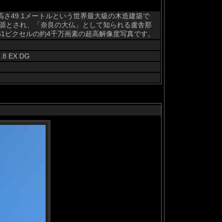
高さ49.1メートルという世界最大級の木造建築で
起源とされ、「奈良の大仏」として知られる盧舎那
061ピクセルの約4千万画素の超高解像度写真です。
.8 EX DG