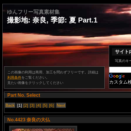
ゆんフリー写真素材集
撮影地: 奈良, 季節: 夏 Part.1
サイト
写真のキ
この画像の利用は商用、加工を問わずフリーです。詳細は
利用条件
をご覧ください。
カスタム
見たい画像をクリックしてください
Part No. Select
Back
[1]
[2]
[3]
[4]
[5]
[6]
Next
No.4423 奈良の大仏