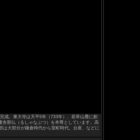
日完成。東大寺は天平5年（733年）、若草山麓に創
盧舎那仏（るしゃなぶつ）を本尊としています。高
体部は大部分が鎌倉時代から室町時代。台座、などに