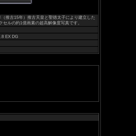
7年（推古15年）推古天皇と聖徳太子により建立した
ピクセルの約1億画素の超高解像度写真です。
.8 EX DG