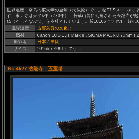
世界遺産、奈良の東大寺の金堂（大仏殿）です。幅57.5メートル、
す。東大寺は天平5年（733年）、若草山麓に創建された金鐘寺が
仏（るしゃなぶつ）を本尊としています。横10165ピクセル、縦4
世界遺産
古都奈良の文化財
機材
Canon EOS-1Ds Mark II , SIGMA MACRO 70mm F2
撮影地
日本
/
奈良
サイズ
10165 x 4061ピクセル
No.4527 法隆寺 五重塔