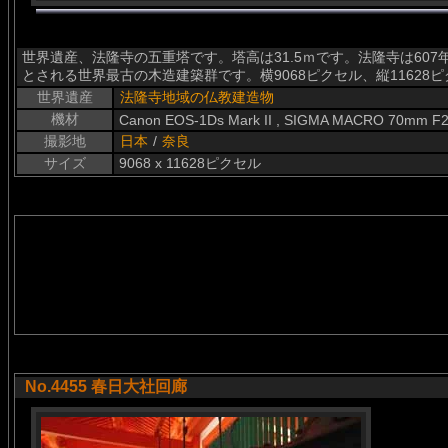
世界遺産、法隆寺の五重塔です。塔高は31.5ｍです。法隆寺は60
とされる世界最古の木造建築群です。横9068ピクセル、縦11628
世界遺産
法隆寺地域の仏教建造物
機材
Canon EOS-1Ds Mark II , SIGMA MACRO 70mm F2
撮影地
日本
/
奈良
サイズ
9068 x 11628ピクセル
No.4455 春日大社回廊