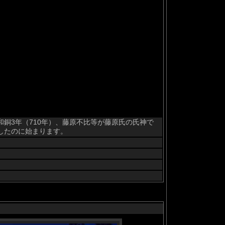
銅3年（710年）、藤原不比等が藤原氏の氏神で
したのに始まります。