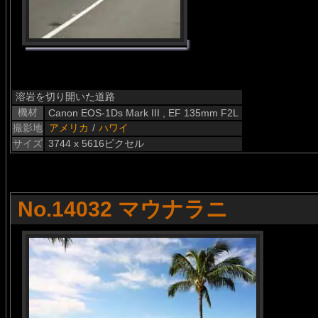
溶岩を切り開いた道路
機材
Canon EOS-1Ds Mark III , EF 135mm F2L
撮影地
アメリカ
/
ハワイ
サイズ
3744 x 5616ピクセル
No.14032 マウナラニ