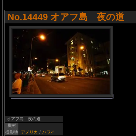
No.14449 オアフ島 夜の道
オアフ島 夜の道
機材
撮影地
アメリカ
/
ハワイ