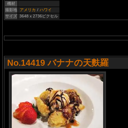
機材
撮影地
アメリカ
/
ハワイ
サイズ
3648 x 2736ピクセル
No.14419 バナナの天麩羅