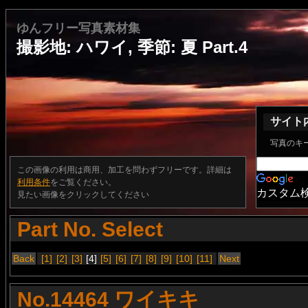
ゆんフリー写真素材集
撮影地: ハワイ, 季節: 夏 Part.4
サイト
写真のキ
この画像の利用は商用、加工を問わずフリーです。詳細は
利用条件
をご覧ください。
カスタム
見たい画像をクリックしてください
Part No. Select
Back
[1]
[2]
[3]
[4]
[5]
[6]
[7]
[8]
[9]
[10]
[11]
Next
No.14464 ワイキキ