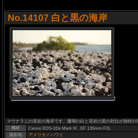
No.14107 白と黒の海岸
マウナラニの溶岩の海岸です。珊瑚の白と溶岩の黒の対比が独特の
機材
Canon EOS-1Ds Mark III , EF 135mm F2L
撮影地
アメリカ
/
ハワイ