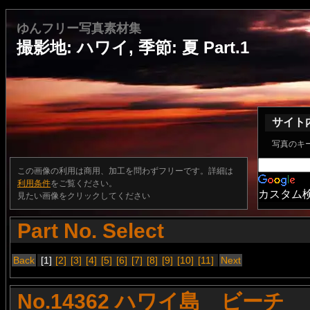
ゆんフリー写真素材集
撮影地: ハワイ, 季節: 夏 Part.1
サイト
写真のキ
この画像の利用は商用、加工を問わずフリーです。詳細は
利用条件
をご覧ください。
カスタム
見たい画像をクリックしてください
Part No. Select
Back
[1]
[2]
[3]
[4]
[5]
[6]
[7]
[8]
[9]
[10]
[11]
Next
No.14362 ハワイ島 ビーチ