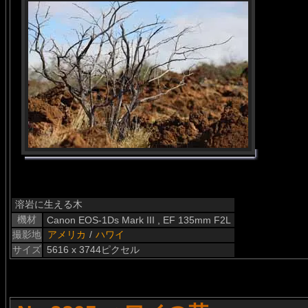
溶岩に生える木
機材
Canon EOS-1Ds Mark III , EF 135mm F2L
撮影地
アメリカ
/
ハワイ
サイズ
5616 x 3744ピクセル