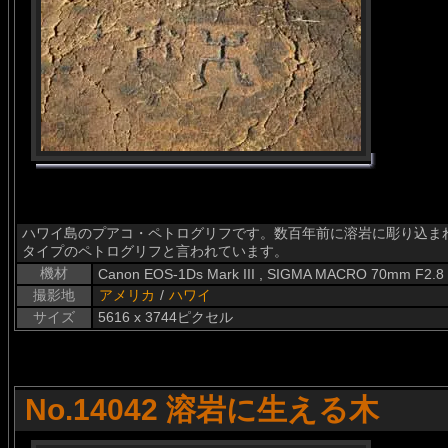
ハワイ島のプアコ・ペトログリフです。数百年前に溶岩に彫り込ま
タイプのペトログリフと言われています。
機材
Canon EOS-1Ds Mark III , SIGMA MACRO 70mm F2.8
撮影地
アメリカ
/
ハワイ
サイズ
5616 x 3744ピクセル
No.14042 溶岩に生える木