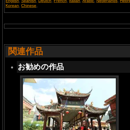
English
Spanish
Deutch
French
Italian
Arabic
Nederlands
Hebr
,
,
,
,
,
,
,
Korean
Chinese
,
,
関連作品
お勧めの作品