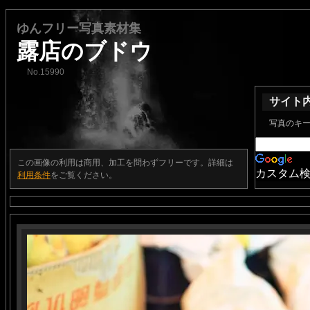
ゆんフリー写真素材集
露店のブドウ
No.15990
サイト
写真のキ
この画像の利用は商用、加工を問わずフリーです。詳細は
カスタム
利用条件
をご覧ください。