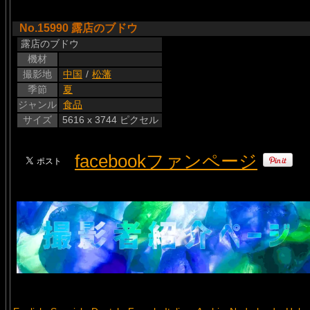
No.15990 露店のブドウ
露店のブドウ
機材
撮影地
中国
/
松藩
季節
夏
ジャンル
食品
サイズ
5616 x 3744 ピクセル
facebookファンページ