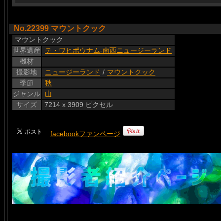
No.22399 マウントクック
マウントクック
世界遺産
テ・ワヒポウナム-南西ニュージーランド
機材
撮影地
ニュージーランド
/
マウントクック
季節
秋
ジャンル
山
サイズ
7214 x 3909 ピクセル
facebookファンページ