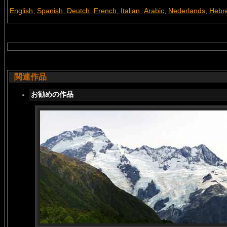
English
Spanish
Deutch
French
Italian
Arabic
Nederlands
Hebr
,
,
,
,
,
,
,
関連作品
お勧めの作品