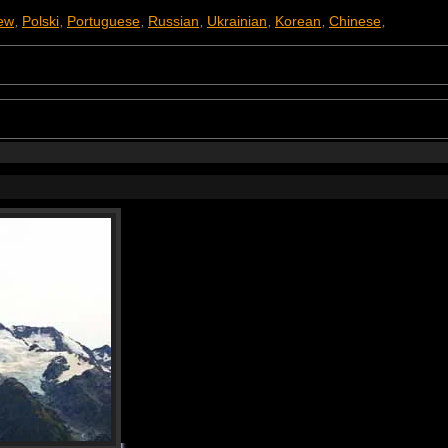
ew
Polski
Portuguese
Russian
Ukrainian
Korean
Chinese
,
,
,
,
,
,
,