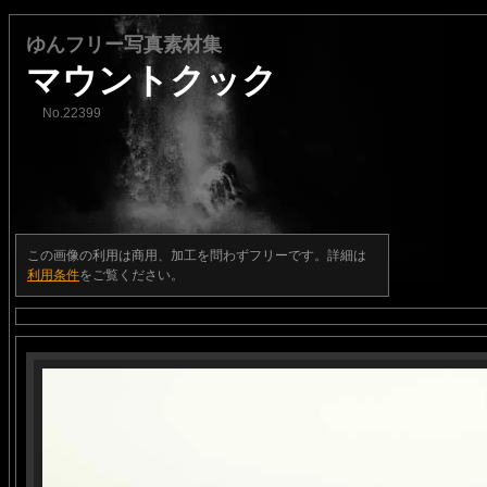
ゆんフリー写真素材集
マウントクック
No.22399
この画像の利用は商用、加工を問わずフリーです。詳細は
利用条件
をご覧ください。