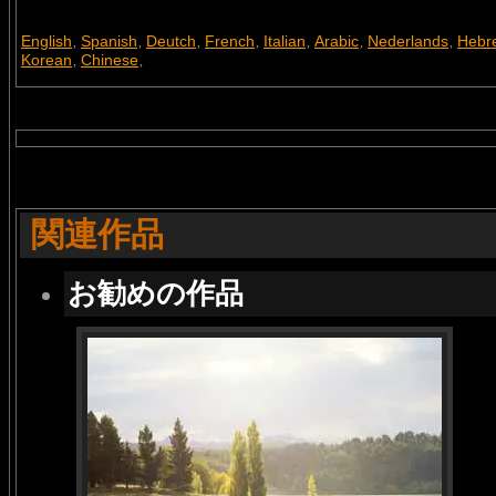
English
Spanish
Deutch
French
Italian
Arabic
Nederlands
Hebr
,
,
,
,
,
,
,
Korean
Chinese
,
,
関連作品
お勧めの作品