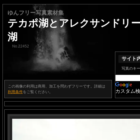
ゆんフリー写真素材集
テカポ湖とアレクサンドリ
湖
No.22452
サイト
写真のキ
この画像の利用は商用、加工を問わずフリーです。詳細は
カスタム
利用条件
をご覧ください。