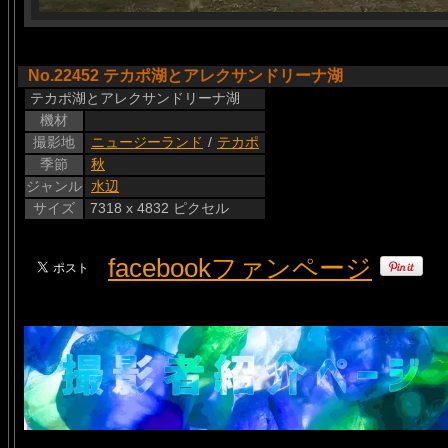
No.22452 テカポ湖とアレクサンドリーナ湖
テカポ湖とアレクサンドリーナ湖
機材
撮影地
ニュージーランド
/
テカポ
季節
秋
ジャンル
水辺
サイズ
7318 x 4832 ピクセル
facebookファンページ