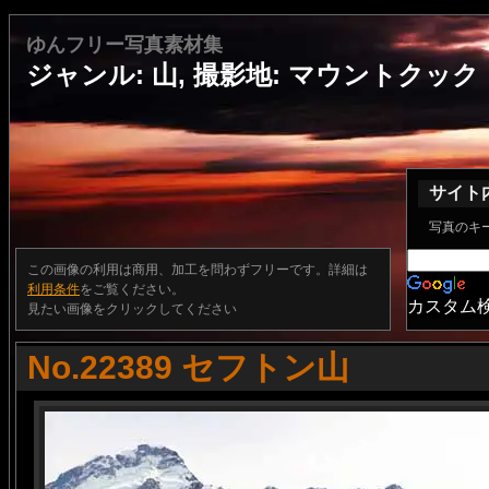
ゆんフリー写真素材集
ジャンル: 山, 撮影地: マウントクック
サイト
写真のキ
この画像の利用は商用、加工を問わずフリーです。詳細は
利用条件
をご覧ください。
カスタム
見たい画像をクリックしてください
No.22389 セフトン山