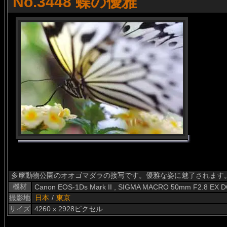
No.3448 蝶の優雅
多摩動物公園のオオゴマダラの接写です。優雅な姿に魅了されます
機材
Canon EOS-1Ds Mark II , SIGMA MACRO 50mm F2.8 EX 
撮影地
日本
/
東京
サイズ
4260 x 2928ピクセル