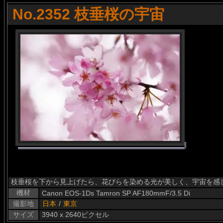
No.2352 枝垂桜の宇宙
枝垂桜を下から見上げたら、花びらを染める光が美しく、宇宙を感
機材
Canon EOS-1Ds Tamron SP AF180mmF/3.5 Di
撮影地
日本
/
東京
サイズ
3940 x 2640ピクセル