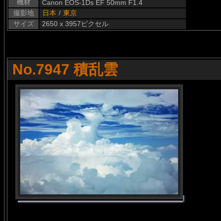
機材
Canon EOS-1Ds EF 50mm F1.4
撮影地
日本
/
東京
サイズ
2650 x 3957ピクセル
No.7947 積乱雲