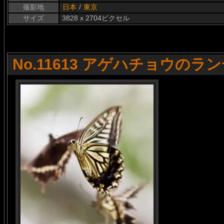
撮影地
日本
/
東京
サイズ
3828 x 2704ピクセル
No.11613 アゲハチョウのラ