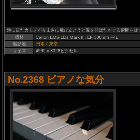
池に居たカモメが今まさに飛び立とうと翼を羽ばたかせる瞬間を捉
機材
Canon EOS-1Ds Mark II , EF 300mm F4L
撮影地
日本
/
東京
サイズ
4992 x 3328ピクセル
No.2368 ピアノな気分