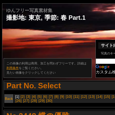
ゆんフリー写真素材集
撮影地: 東京, 季節: 春 Part.1
サイト
写真のキ
この画像の利用は商用、加工を問わずフリーです。詳細は
利用条件
をご覧ください。
カスタム
見たい画像をクリックしてください
Part No. Select
[1]
[2]
[3]
[4]
[5]
[6]
[7]
[8]
[9]
[10]
[11]
[12]
[13]
[14]
[15]
[1
Back
[26]
[27]
[28]
[29]
[30]