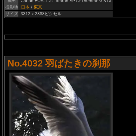
機材
Canon EOS-1Ds Tamron SP AF180mmF/3.5 Di
撮影地
日本
/
東京
サイズ
3312 x 2368ピクセル
No.4032 羽ばたきの刹那