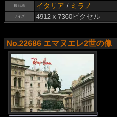
イタリア
/
ミラノ
撮影地
4912 x 7360ピクセル
サイズ
No.22686 エマヌエレ2世の像