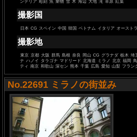
ンテリア
彫刻
魚
乗物
雪
木
海辺
大地
滝
草原
紅葉
撮影国
日本
CG
スペイン
中国
韓国
ベトナム
イタリア
オースト
撮影地
東京
京都
大阪
群馬
島根
奈良
岡山
CG
グラナダ
栃木
埼
ナ
ハノイ
タラゴナ
マドリード
北海道
ミラノ
北京
福岡
ティ
南京
和歌山
深セン
熊本
千葉
広島
愛知
山梨
フラン
No.22691 ミラノの街並み