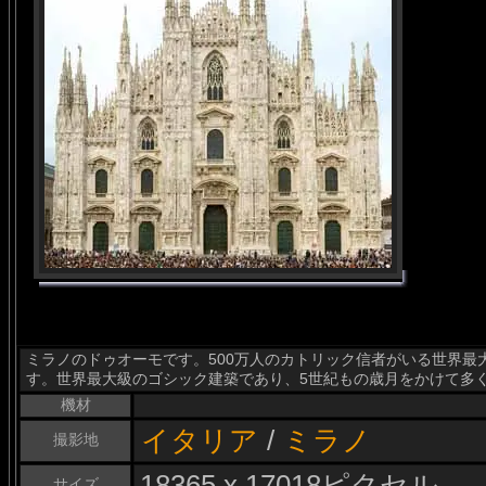
ミラノのドゥオーモです。500万人のカトリック信者がいる世界最
す。世界最大級のゴシック建築であり、5世紀もの歳月をかけて多
機材
イタリア
/
ミラノ
撮影地
18365 x 17018ピクセル
サイズ