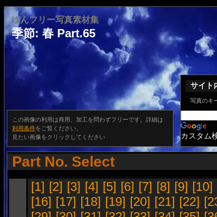
ゆんフリー写真素材集
季節: 春 Part.65
サイト
写真のキ
この画像の利用は商用、加工を問わずフリーです。詳細は
利用条件
をご覧ください。
カスタム
見たい画像をクリックしてください
Part No. Select
[1]
[2]
[3]
[4]
[5]
[6]
[7]
[8]
[9]
[10]
[16]
[17]
[18]
[19]
[20]
[21]
[22]
[2
[29]
[30]
[31]
[32]
[33]
[34]
[35]
[3