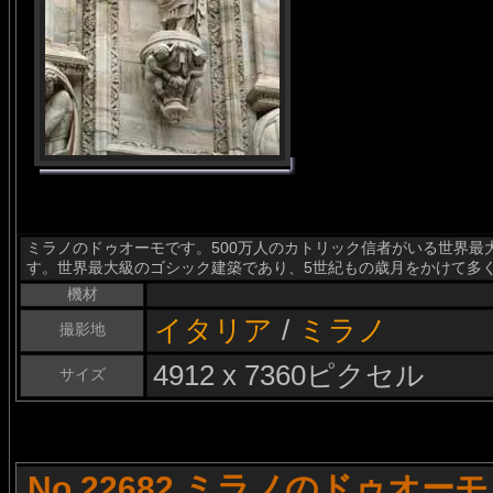
ミラノのドゥオーモです。500万人のカトリック信者がいる世界最
す。世界最大級のゴシック建築であり、5世紀もの歳月をかけて多
機材
イタリア
/
ミラノ
撮影地
4912 x 7360ピクセル
サイズ
No.22682 ミラノのドゥオー