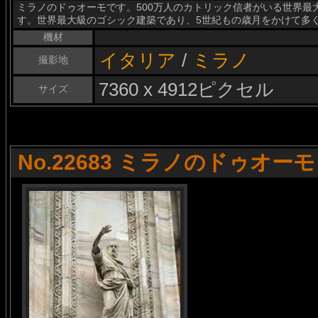
ミラノのドゥオーモです。500万人のカトリック信者がいる世界最
す。世界最大級のゴシック建築であり、5世紀もの歳月をかけて多
機材
イタリア
/
ミラノ
撮影地
7360 x 4912ピクセル
サイズ
No.22683 ミラノのドゥオーモ