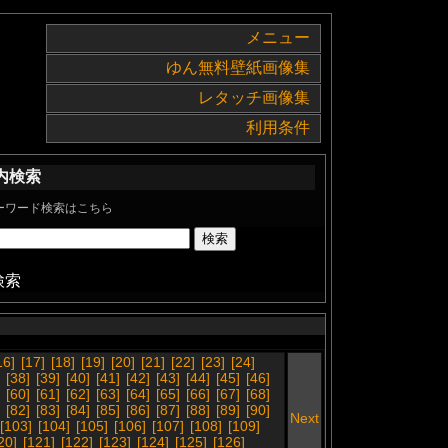
メニュー
ゆん無料壁紙画像集
レタッチ画像集
利用条件
内検索
ーワード検索はこちら
検索
16]
[17]
[18]
[19]
[20]
[21]
[22]
[23]
[24]
[38]
[39]
[40]
[41]
[42]
[43]
[44]
[45]
[46]
[60]
[61]
[62]
[63]
[64]
[65]
[66]
[67]
[68]
[82]
[83]
[84]
[85]
[86]
[87]
[88]
[89]
[90]
Next
[103]
[104]
[105]
[106]
[107]
[108]
[109]
20]
[121]
[122]
[123]
[124]
[125]
[126]