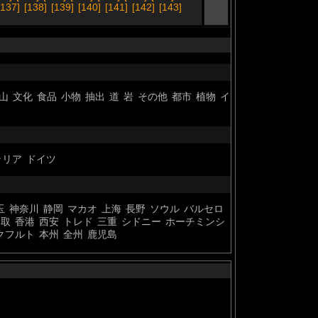
[137]
[138]
[139]
[140]
[141]
[142]
[143]
山
文化
食品
小物
抽出
道
岩
その他
都市
植物
イ
ラリア
ドイツ
玉
神奈川
静岡
マカオ
上海
長野
ソウル
バルセロ
鳥取
香港
西安
トレド
三重
シドニー
ホーチミンシ
クフルト
本州
全州
鹿児島