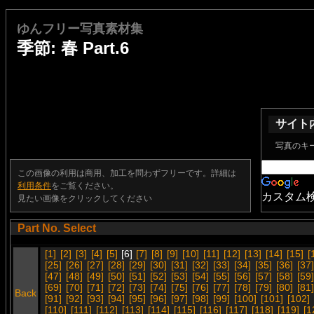
ゆんフリー写真素材集
季節: 春 Part.6
サイト
写真のキ
この画像の利用は商用、加工を問わずフリーです。詳細は
利用条件
をご覧ください。
カスタム
見たい画像をクリックしてください
Part No. Select
[1]
[2]
[3]
[4]
[5]
[6]
[7]
[8]
[9]
[10]
[11]
[12]
[13]
[14]
[15]
[
[25]
[26]
[27]
[28]
[29]
[30]
[31]
[32]
[33]
[34]
[35]
[36]
[37]
[47]
[48]
[49]
[50]
[51]
[52]
[53]
[54]
[55]
[56]
[57]
[58]
[59]
[69]
[70]
[71]
[72]
[73]
[74]
[75]
[76]
[77]
[78]
[79]
[80]
[81]
Back
[91]
[92]
[93]
[94]
[95]
[96]
[97]
[98]
[99]
[100]
[101]
[102]
[110]
[111]
[112]
[113]
[114]
[115]
[116]
[117]
[118]
[119]
[1