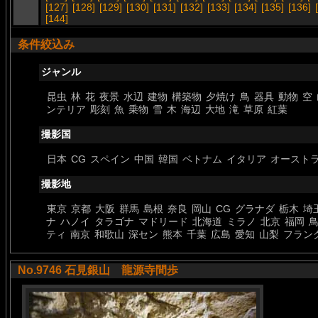
[127]
[128]
[129]
[130]
[131]
[132]
[133]
[134]
[135]
[136]
[144]
条件絞込み
ジャンル
昆虫
林
花
夜景
水辺
建物
構築物
夕焼け
鳥
器具
動物
空
ンテリア
彫刻
魚
乗物
雪
木
海辺
大地
滝
草原
紅葉
撮影国
日本
CG
スペイン
中国
韓国
ベトナム
イタリア
オースト
撮影地
東京
京都
大阪
群馬
島根
奈良
岡山
CG
グラナダ
栃木
埼
ナ
ハノイ
タラゴナ
マドリード
北海道
ミラノ
北京
福岡
ティ
南京
和歌山
深セン
熊本
千葉
広島
愛知
山梨
フラン
No.9746 石見銀山 龍源寺間歩