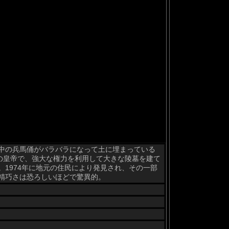
中の兵馬俑がバラバラになって土に埋まっている
の皇帝で、強大な権力を利用して大きな陵墓を建て
1974年に地元の住民により発見され、その一部
精巧さは恐ろしいほどで驚異的。