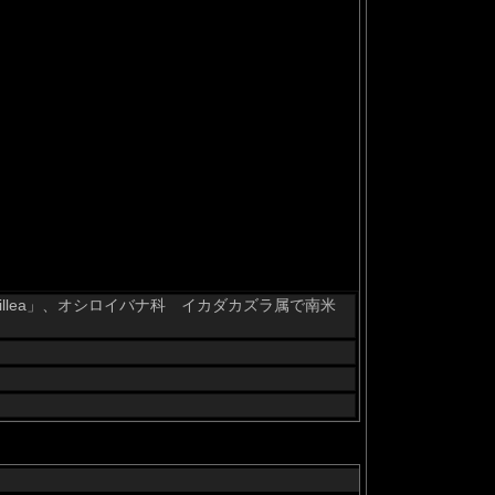
illea」、オシロイバナ科 イカダカズラ属で南米