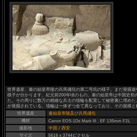
世界遺産、秦の始皇帝陵の兵馬俑坑の第二号坑の様子。まだ発掘途
様子が分かります。紀元前200年頃のもの。秦の始皇帝は中国史初
た。その周りに数万の精緻な兵士の埴輪を配置して秘密裏に埋めた。
が発掘されている。埴輪は一体ずつ全て異なっており、その規模と
世界遺産
秦始皇帝陵及び兵馬俑坑
機材
Canon EOS-1Ds Mark III , EF 135mm F2L
撮影地
中国
/
西安
サイズ
5616 x 3744ピクセル