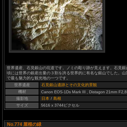
世界遺産、石見銀山の坑道です。ノミの彫り跡が見えます。石見銀山
頃には世界の銀産出量の３割を誇る世界的に有名な銀山でした。山
で最も魅力的な観光地の一つです。
世界遺産
石見銀山遺跡とその文化的景観
機材
Canon EOS-1Ds Mark III , Distagon 21mm F2,8
撮影地
日本
/
島根
サイズ
5616 x 3744ピクセル
No.774 屋根の緑