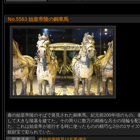
No.5563 始皇帝陵の銅車馬
秦の始皇帝陵のそばで発見された銅車馬。紀元前200年頃のもの。
して大きな陵墓を建てた。その周りに数万の精緻な兵士の埴輪を配
た。これは始皇帝が巡行する時に使ったものの精巧な2分の1サイ
銀財宝で彩られていた。
世界遺産
秦始皇帝陵及び兵馬俑坑