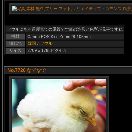
ソウルにある昌慶宮での風景です庇の造形と色彩が見事ですね
機材
Canon EOS Kiss Zoom28-105mm
撮影地
韓国
/
ソウル
サイズ
2709 x 1788ピクセル
No.7720 なでなで