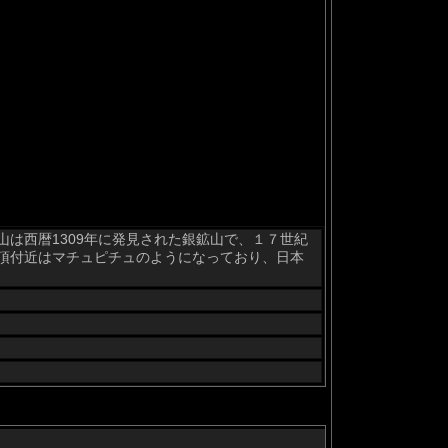
は西暦1309年に発見された銀鉱山で、１７世紀
頂付近はマチュピチュのようになっており、日本