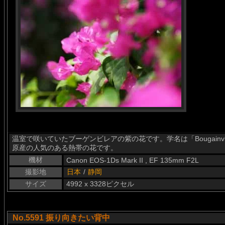
温室で咲いていたブーゲンビレアの紫の花です。学名は「Bougainv
原産の人気のある熱帯の花です。
機材
Canon EOS-1Ds Mark II , EF 135mm F2L
撮影地
日本
/
静岡
サイズ
4992 x 3328ピクセル
No.5591 振り向きたい背中