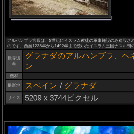
アルハンブラ宮殿は、9世紀にイスラム教徒の軍事施設のみ建設さ
のです。西暦1238年から1492年まで続いたイスラム王国ナスル
グラナダのアルハンブラ、ヘ
世界遺
産
ン
機材
スペイン
/
グラナダ
撮影地
5209 x 3744ピクセル
サイズ