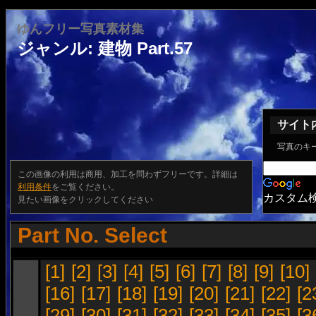
ゆんフリー写真素材集
ジャンル: 建物 Part.57
サイト
写真のキ
この画像の利用は商用、加工を問わずフリーです。詳細は
利用条件
をご覧ください。
カスタム
見たい画像をクリックしてください
Part No. Select
[1]
[2]
[3]
[4]
[5]
[6]
[7]
[8]
[9]
[10]
[16]
[17]
[18]
[19]
[20]
[21]
[22]
[2
[29]
[30]
[31]
[32]
[33]
[34]
[35]
[3