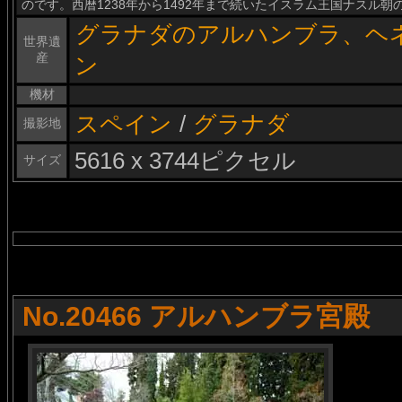
のです。西暦1238年から1492年まで続いたイスラム王国ナスル
グラナダのアルハンブラ、ヘ
世界遺
産
ン
機材
スペイン
/
グラナダ
撮影地
5616 x 3744ピクセル
サイズ
No.20466 アルハンブラ宮殿