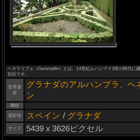
ヘネラリフェ（Generalife）とは、14世紀ムハンマド3世の時
別荘です。
グラナダのアルハンブラ、ヘ
世界遺
産
ン
機材
スペイン
/
グラナダ
撮影地
5439 x 3626ピクセル
サイズ