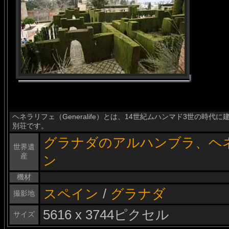
ヘネラリフェ（Generalife）とは、14世紀ムハンマド3世の時
別荘です。
グラナダのアルハンブラ、ヘ
世界遺
産
ン
機材
スペイン
/
グラナダ
撮影地
5616 x 3744ピクセル
サイズ