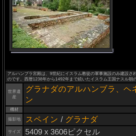
アルハンブラ宮殿は、9世紀にイスラム教徒の軍事施設のみ建設さ
のです。西暦1238年から1492年まで続いたイスラム王国ナスル
グラナダのアルハンブラ、ヘ
世界遺
産
ン
機材
スペイン
/
グラナダ
撮影地
5409 x 3606ピクセル
サイズ