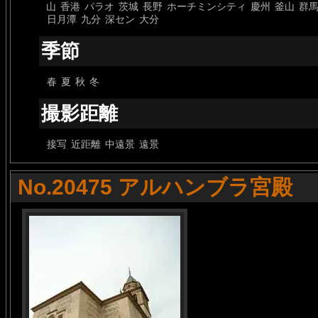
山
香港
パラオ
茨城
長野
ホーチミンシティ
慶州
釜山
群
日月潭
九分
深セン
大分
季節
春
夏
秋
冬
撮影距離
接写
近距離
中遠景
遠景
No.20475 アルハンブラ宮殿