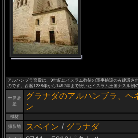
アルハンブラ宮殿は、9世紀にイスラム教徒の軍事施設のみ建設さ
のです。西暦1238年から1492年まで続いたイスラム王国ナスル
グラナダのアルハンブラ、ヘ
世界遺
産
ン
機材
スペイン
/
グラナダ
撮影地