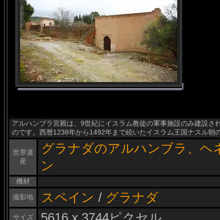
アルハンブラ宮殿は、9世紀にイスラム教徒の軍事施設のみ建設さ
のです。西暦1238年から1492年まで続いたイスラム王国ナスル
グラナダのアルハンブラ、ヘ
世界遺
産
ン
機材
スペイン
/
グラナダ
撮影地
5616 x 3744ピクセル
サイズ