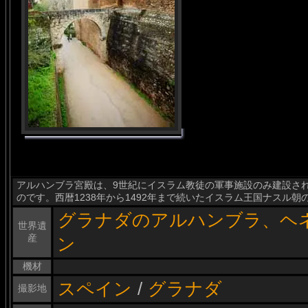
アルハンブラ宮殿は、9世紀にイスラム教徒の軍事施設のみ建設さ
のです。西暦1238年から1492年まで続いたイスラム王国ナスル
グラナダのアルハンブラ、ヘ
世界遺
産
ン
機材
スペイン
/
グラナダ
撮影地