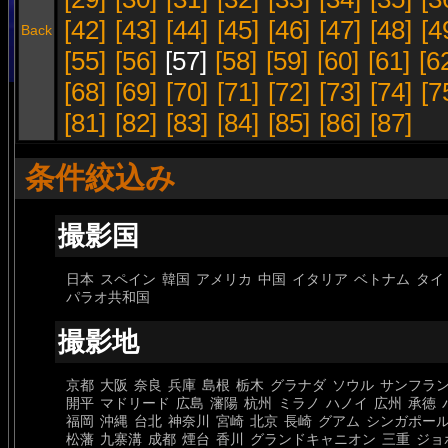
[42]
[43]
[44]
[45]
[46]
[47]
[48]
[4
Back
[55]
[56]
[57]
[58]
[59]
[60]
[61]
[6
[68]
[69]
[70]
[71]
[72]
[73]
[74]
[7
[81]
[82]
[83]
[84]
[85]
[86]
[87]
条件絞込み
撮影国
日本
スペイン
韓国
アメリカ
中国
イタリア
ベトナム
タイ
パラオ共和国
撮影地
京都
大阪
奈良
兵庫
島根
栃木
グラナダ
ソウル
サンフラ
開平
マドリード
広島
瀋陽
杭州
ミラノ
ハノイ
広州
承徳
福岡
沖縄
台北
神奈川
宮崎
北京
長崎
グアム
シンガポー
松藩
九寨溝
成都
煙台
香川
グランドキャニオン
三重
ジョ