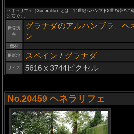
ヘネラリフェ（Generalife）とは、14世紀ムハンマド3世の時
別荘です。
グラナダのアルハンブラ、ヘ
世界遺
産
ン
機材
スペイン
/
グラナダ
撮影地
5616 x 3744ピクセル
サイズ
No.20459 ヘネラリフェ