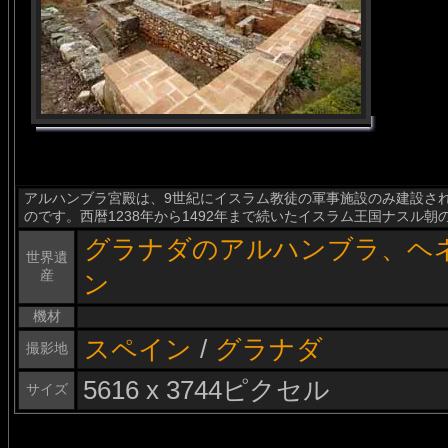
アルハンブラ宮殿は、9世紀にイスラム教徒の軍事施設のみ建設さ
のです。西暦1238年から1492年まで続いたイスラム王国ナスル
グラナダのアルハンブラ、ヘ
世界遺
産
ン
機材
スペイン
/
グラナダ
撮影地
5616 x 3744ピクセル
サイズ