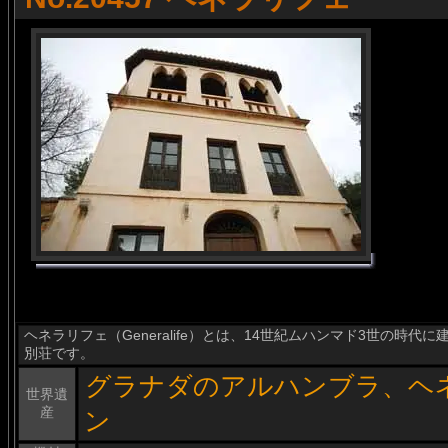
ヘネラリフェ（Generalife）とは、14世紀ムハンマド3世の時
別荘です。
グラナダのアルハンブラ、ヘ
世界遺
産
ン