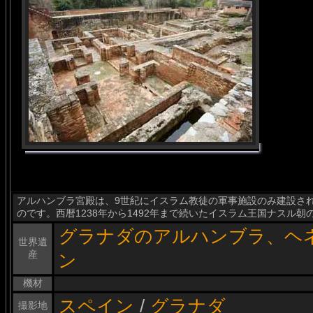
アルハンブラ宮殿は、9世紀にイスラム教徒の軍事施設のみ建設さ
のです。西暦1238年から1492年まで続いたイスラム王国ナスル
グラナダのアルハンブラ、ヘ
世界遺
産
ン
機材
スペイン
/
グラナダ
撮影地