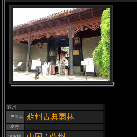
蘇州
蘇州古典園林
世界遺産
機材
中国
/
蘇州
撮影地