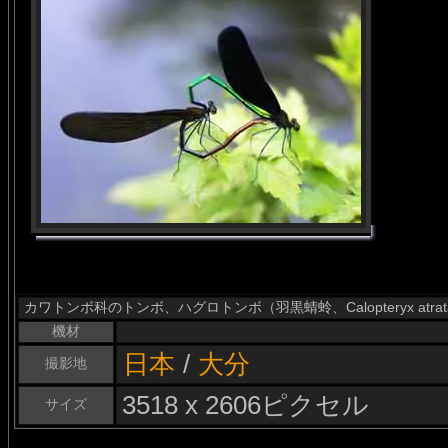
カワトンボ科のトンボ、ハグロトンボ（羽黒蜻蛉、Calopteryx at
機材
日本
/
大分
撮影地
3518 x 2606ピクセル
サイズ