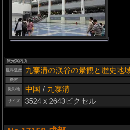
観光案内所
九寨溝の渓谷の景観と歴史地
世界遺産
機材
中国
/
九寨溝
撮影地
3524 x 2643ピクセル
サイズ