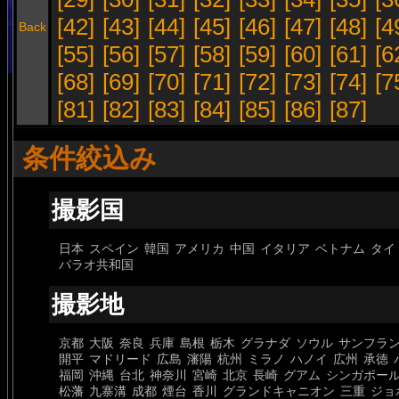
[42]
[43]
[44]
[45]
[46]
[47]
[48]
[4
Back
[55]
[56]
[57]
[58]
[59]
[60]
[61]
[6
[68]
[69]
[70]
[71]
[72]
[73]
[74]
[7
[81]
[82]
[83]
[84]
[85]
[86]
[87]
条件絞込み
撮影国
日本
スペイン
韓国
アメリカ
中国
イタリア
ベトナム
タイ
パラオ共和国
撮影地
京都
大阪
奈良
兵庫
島根
栃木
グラナダ
ソウル
サンフラ
開平
マドリード
広島
瀋陽
杭州
ミラノ
ハノイ
広州
承徳
福岡
沖縄
台北
神奈川
宮崎
北京
長崎
グアム
シンガポー
松藩
九寨溝
成都
煙台
香川
グランドキャニオン
三重
ジョ