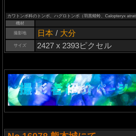
カワトンボ科のトンボ、ハグロトンボ（羽黒蜻蛉、Calopteryx at
機材
日本
/
大分
撮影地
2427 x 2393ピクセル
サイズ