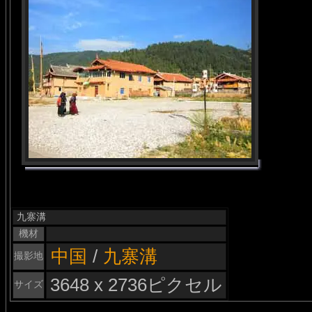
九寨溝
機材
中国
/
九寨溝
撮影地
3648 x 2736ピクセル
サイズ