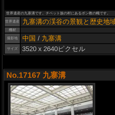
世界遺産の九寨溝です。チベット族の村にあるボン教の幟です。
九寨溝の渓谷の景観と歴史地
世界遺産
機材
中国
/
九寨溝
撮影地
3520 x 2640ピクセル
サイズ
No.17167 九寨溝