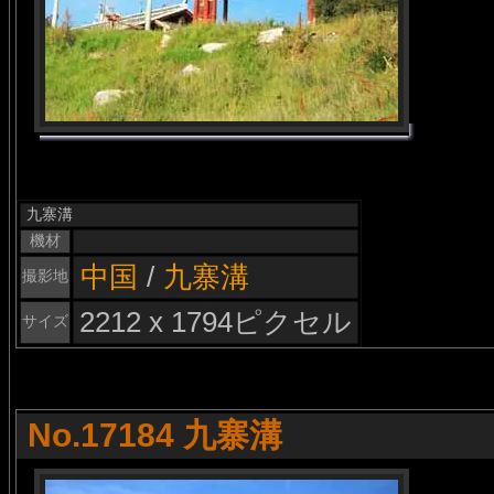
九寨溝
機材
中国
/
九寨溝
撮影地
2212 x 1794ピクセル
サイズ
No.17184 九寨溝