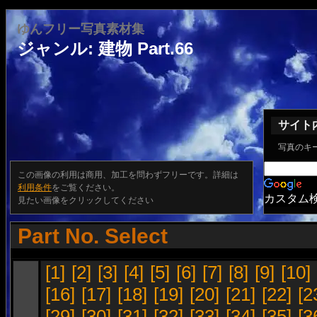
ゆんフリー写真素材集
ジャンル: 建物 Part.66
サイト
写真のキ
この画像の利用は商用、加工を問わずフリーです。詳細は
利用条件
をご覧ください。
カスタム
見たい画像をクリックしてください
Part No. Select
[1]
[2]
[3]
[4]
[5]
[6]
[7]
[8]
[9]
[10]
[16]
[17]
[18]
[19]
[20]
[21]
[22]
[2
[29]
[30]
[31]
[32]
[33]
[34]
[35]
[3