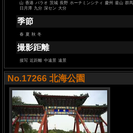
山
香港
パラオ
茨城
長野
ホーチミンシティ
慶州
釜山
群
日月潭
九分
深セン
大分
季節
春
夏
秋
冬
撮影距離
接写
近距離
中遠景
遠景
No.17266 北海公園