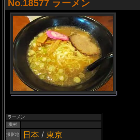
No.18577 ラーメン
ラーメン
機材
日本
/
東京
撮影地