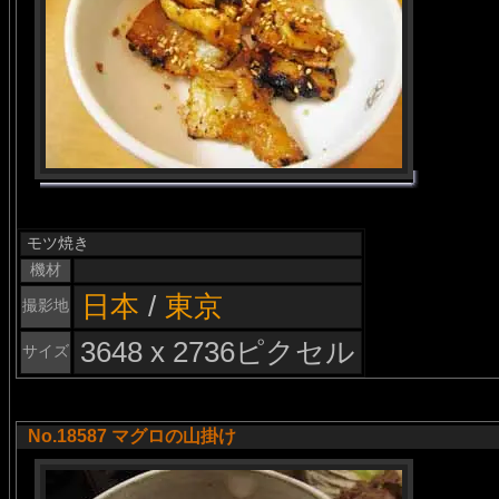
モツ焼き
機材
日本
/
東京
撮影地
3648 x 2736ピクセル
サイズ
No.18587 マグロの山掛け