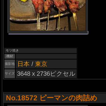
モツ焼き
機材
日本
/
東京
撮影地
3648 x 2736ピクセル
サイズ
No.18572 ピーマンの肉詰め