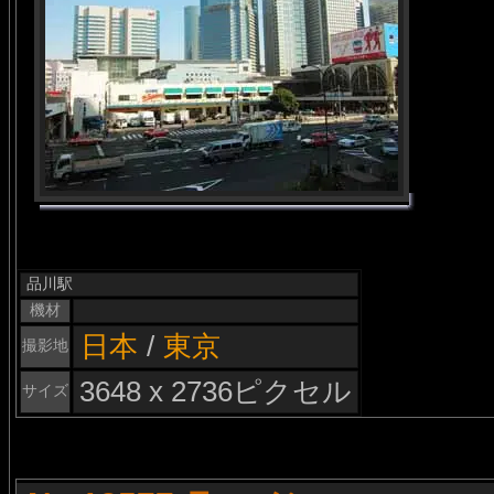
品川駅
機材
日本
/
東京
撮影地
3648 x 2736ピクセル
サイズ