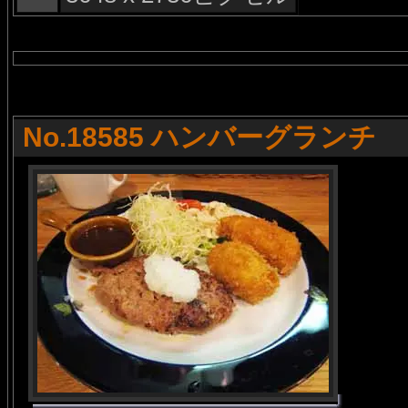
No.18585 ハンバーグランチ