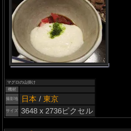
マグロの山掛け
機材
日本
/
東京
撮影地
3648 x 2736ピクセル
サイズ