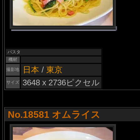
パスタ
機材
日本
/
東京
撮影地
3648 x 2736ピクセル
サイズ
No.18581 オムライス