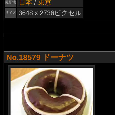
日本
/
東京
撮影地
3648 x 2736ピクセル
サイズ
No.18579 ドーナツ