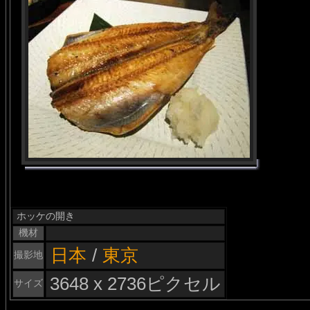
ホッケの開き
機材
日本
/
東京
撮影地
3648 x 2736ピクセル
サイズ