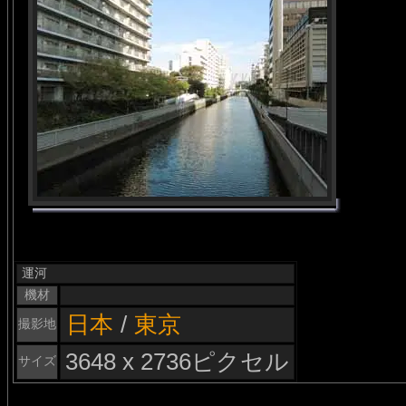
運河
機材
日本
/
東京
撮影地
3648 x 2736ピクセル
サイズ