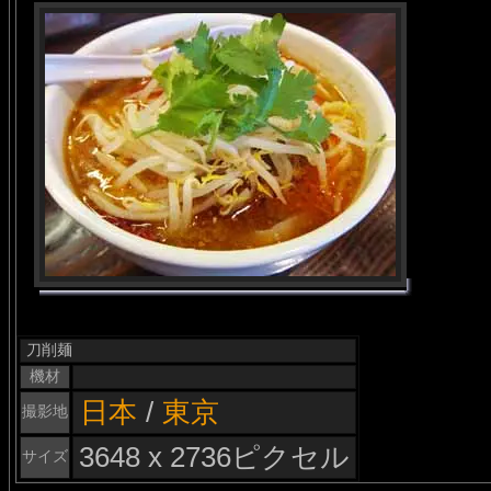
刀削麺
機材
日本
/
東京
撮影地
3648 x 2736ピクセル
サイズ