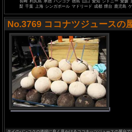
長崎
利尻島
承徳
バンコク
徳島
山口
愛知
シドニー
愛媛
梨
千葉
上海
シンガポール
マドリード
成都
煙台
鹿児島
No.3769 ココナツジュースの
タイのバンコクの道端に良く見かけるココナッツジュースの屋台で