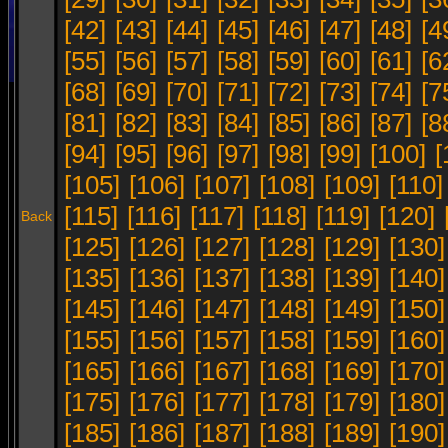
[42]
[43]
[44]
[45]
[46]
[47]
[48]
[4
[55]
[56]
[57]
[58]
[59]
[60]
[61]
[6
[68]
[69]
[70]
[71]
[72]
[73]
[74]
[7
[81]
[82]
[83]
[84]
[85]
[86]
[87]
[8
[94]
[95]
[96]
[97]
[98]
[99]
[100]
[
[105]
[106]
[107]
[108]
[109]
[110]
[115]
[116]
[117]
[118]
[119]
[120]
Back
[125]
[126]
[127]
[128]
[129]
[130]
[135]
[136]
[137]
[138]
[139]
[140]
[145]
[146]
[147]
[148]
[149]
[150]
[155]
[156]
[157]
[158]
[159]
[160]
[165]
[166]
[167]
[168]
[169]
[170]
[175]
[176]
[177]
[178]
[179]
[180]
[185]
[186]
[187]
[188]
[189]
[190]