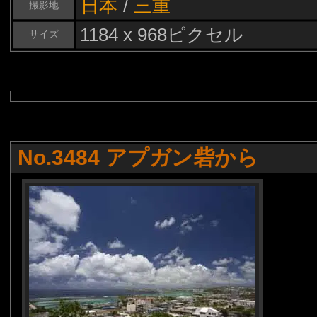
日本
/
三重
撮影地
1184 x 968ピクセル
サイズ
No.3484 アプガン砦から