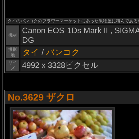
タイのバンコクのフラワーマーケットにあった果物屋に積んである
Canon EOS-1Ds Mark II , SIG
機材
DG
撮影
タイ
/
バンコク
地
サイ
4992 x 3328ピクセル
ズ
No.3629 ザクロ