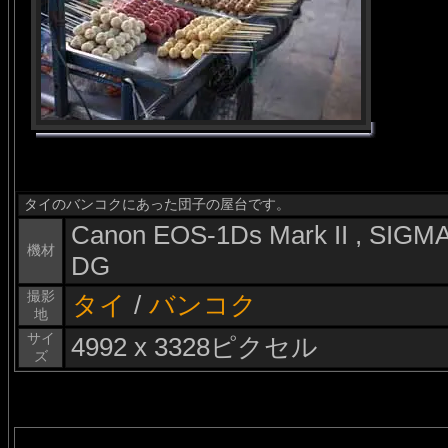
タイのバンコクにあった団子の屋台です。
Canon EOS-1Ds Mark II , SIG
機材
DG
撮影
タイ
/
バンコク
地
サイ
4992 x 3328ピクセル
ズ