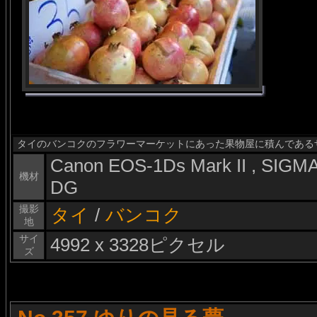
タイのバンコクのフラワーマーケットにあった果物屋に積んである
Canon EOS-1Ds Mark II , SIG
機材
DG
撮影
タイ
/
バンコク
地
サイ
4992 x 3328ピクセル
ズ