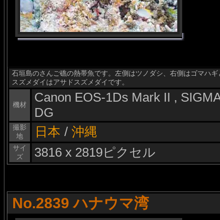
石垣島のさんご礁の熱帯魚です。左側はツノダシ、右側はゴマハギ
スズメダイはアサドスズメダイです。
Canon EOS-1Ds Mark II , SIG
機材
DG
撮影
日本
/
沖縄
地
サイ
3816 x 2819ピクセル
ズ
No.2839 ハナウマ湾