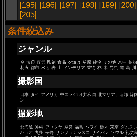
[195]
[196]
[197]
[198]
[199]
[200]
[205]
条件絞込み
ジャンル
空
海辺
夜景
彫刻
食品
夕焼け
草原
建物
その他
水中
植物
花火
都市
水辺
岩
山
インテリア
乗物
林
木
昆虫
道
鳥
川
撮影国
日本
タイ
アメリカ
中国
パラオ共和国
北マリアナ連邦
韓
ン
撮影地
北海道
沖縄
アユタヤ
奈良
福島
ハワイ
栃木
東京
ダムヌ
パラオ
九州
長野
サンフランシスコ
サイパン
ソウル
礼文