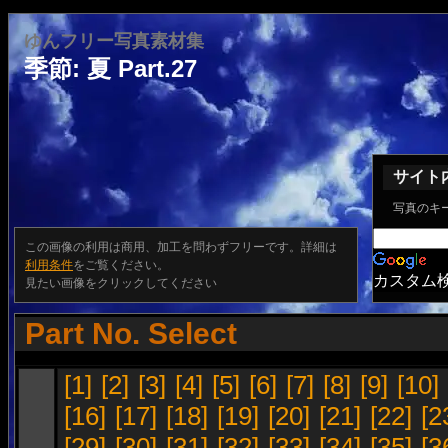
ゆんフリー写真素材集
季節: 夏 Part.27
サイト
写真のキ
この画像の利用は商用、加工を問わずフリーです。詳細は
利用条件
をご覧ください。
カスタム
見たい画像をクリックしてください
Part No. Select
[1]
[2]
[3]
[4]
[5]
[6]
[7]
[8]
[9]
[10]
[16]
[17]
[18]
[19]
[20]
[21]
[22]
[2
[29]
[30]
[31]
[32]
[33]
[34]
[35]
[3