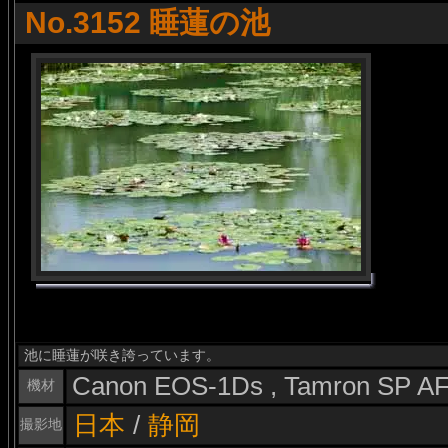
No.3152 睡蓮の池
池に睡蓮が咲き誇っています。
Canon EOS-1Ds , Tamron SP A
機材
日本
/
静岡
撮影地