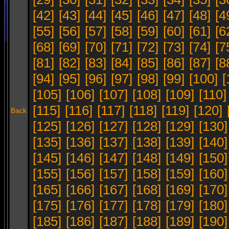
[42]
[43]
[44]
[45]
[46]
[47]
[48]
[4
[55]
[56]
[57]
[58]
[59]
[60]
[61]
[6
[68]
[69]
[70]
[71]
[72]
[73]
[74]
[7
[81]
[82]
[83]
[84]
[85]
[86]
[87]
[8
[94]
[95]
[96]
[97]
[98]
[99]
[100]
[
[105]
[106]
[107]
[108]
[109]
[110]
[115]
[116]
[117]
[118]
[119]
[120]
Back
[125]
[126]
[127]
[128]
[129]
[130]
[135]
[136]
[137]
[138]
[139]
[140]
[145]
[146]
[147]
[148]
[149]
[150]
[155]
[156]
[157]
[158]
[159]
[160]
[165]
[166]
[167]
[168]
[169]
[170]
[175]
[176]
[177]
[178]
[179]
[180]
[185]
[186]
[187]
[188]
[189]
[190]