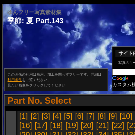
ゆんフリー写真素材集
季節: 夏 Part.143
サイト
写真のキ
この画像の利用は商用、加工を問わずフリーです。詳細は
利用条件
をご覧ください。
カスタム
見たい画像をクリックしてください
Part No. Select
[1]
[2]
[3]
[4]
[5]
[6]
[7]
[8]
[9]
[10]
[16]
[17]
[18]
[19]
[20]
[21]
[22]
[2
[29]
[30]
[31]
[32]
[33]
[34]
[35]
[3