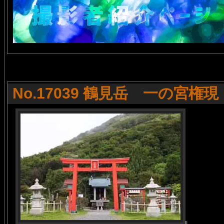
No.17039 鶴見岳 一の宮権現