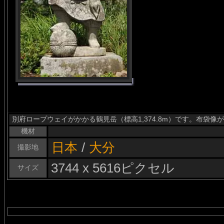
別府ロープウェイがかかる鶴見岳（標高1,374.8m）です。布袋像
機材
日本
/
大分
撮影地
3744 x 5616ピクセル
サイズ