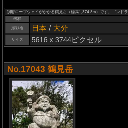
別府ロープウェイがかかる鶴見岳（標高1,374.8m）です。ゴンド
機材
日本
/
大分
撮影地
5616 x 3744ピクセル
サイズ
No.17043 鶴見岳