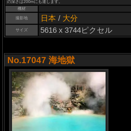
の深さは200mにも達します。
機材
日本
/
大分
撮影地
5616 x 3744ピクセル
サイズ
No.17047 海地獄