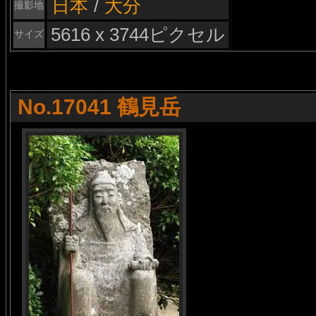
日本
/
大分
撮影地
5616 x 3744ピクセル
サイズ
No.17041 鶴見岳