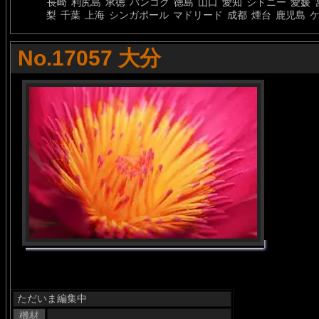
長崎
利尻島
承徳
バンコク
徳島
山口
愛知
シドニー
愛媛
梨
千葉
上海
シンガポール
マドリード
成都
煙台
鹿児島
No.17057 大分
ただいま編集中
機材