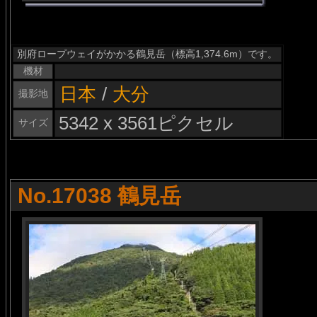
別府ロープウェイがかかる鶴見岳（標高1,374.6m）です。
機材
日本
/
大分
撮影地
5342 x 3561ピクセル
サイズ
No.17038 鶴見岳