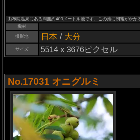
由布院温泉にある周囲約400メートル池です。この池に朝霧がかか
機材
日本
/
大分
撮影地
5514 x 3676ピクセル
サイズ
No.17031 オニグルミ