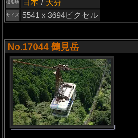
日本
/
大分
撮影地
5541 x 3694ピクセル
サイズ
No.17044 鶴見岳