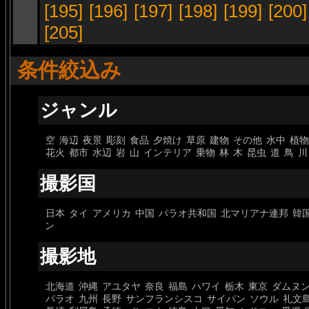
[195]
[196]
[197]
[198]
[199]
[200]
[205]
条件絞込み
ジャンル
空
海辺
夜景
彫刻
食品
夕焼け
草原
建物
その他
水中
植物
花火
都市
水辺
岩
山
インテリア
乗物
林
木
昆虫
道
鳥
川
撮影国
日本
タイ
アメリカ
中国
パラオ共和国
北マリアナ連邦
韓
ン
撮影地
北海道
沖縄
アユタヤ
奈良
福島
ハワイ
栃木
東京
ダムヌ
パラオ
九州
長野
サンフランシスコ
サイパン
ソウル
礼文