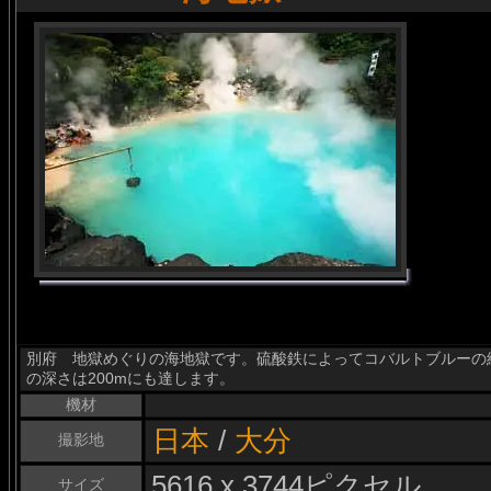
別府 地獄めぐりの海地獄です。硫酸鉄によってコバルトブルーの
の深さは200mにも達します。
機材
日本
/
大分
撮影地
5616 x 3744ピクセル
サイズ