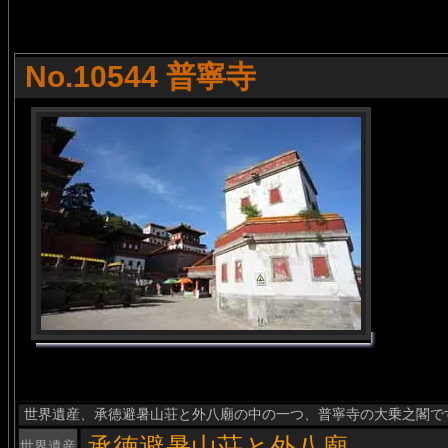
No.10544 普寧寺
世界遺産、承徳避暑山荘と外八廟の中の一つ、普寧寺の大乗之閣で
承徳避暑山荘と外八廟
世界遺産