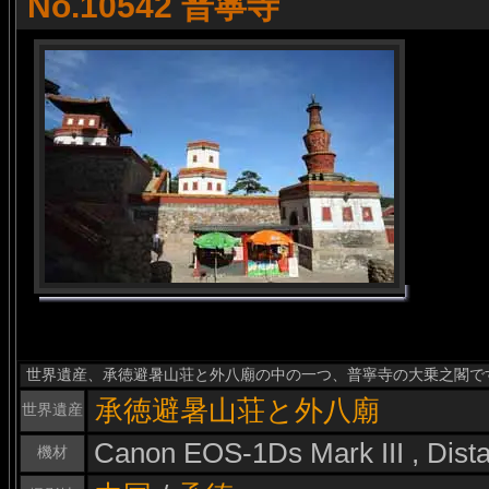
No.10542 普寧寺
世界遺産、承徳避暑山荘と外八廟の中の一つ、普寧寺の大乗之閣で
承徳避暑山荘と外八廟
世界遺産
Canon EOS-1Ds Mark III , Dis
機材