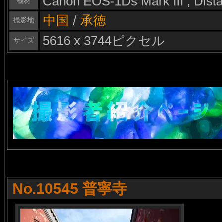
Canon EOS-1Ds Mark III , Dis
機材
中国
/
承徳
撮影地
5616 x 3744ピクセル
サイズ
No.10545 普寧寺