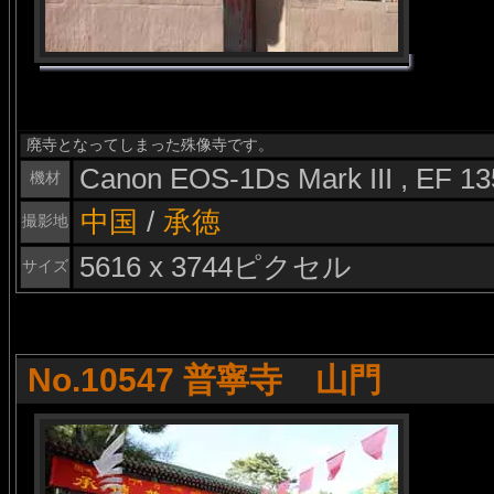
廃寺となってしまった殊像寺です。
Canon EOS-1Ds Mark III , EF 
機材
中国
/
承徳
撮影地
5616 x 3744ピクセル
サイズ
No.10547 普寧寺 山門