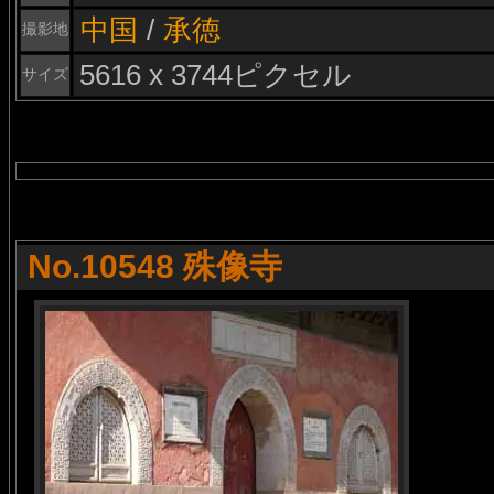
中国
/
承徳
撮影地
5616 x 3744ピクセル
サイズ
No.10548 殊像寺