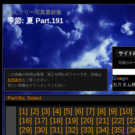
ゆんフリー写真素材集
季節: 夏 Part.191
サイト
写真のキ
この画像の利用は商用、加工を問わずフリーです。詳細は
利用条件
をご覧ください。
カスタム
見たい画像をクリックしてください
Part No. Select
[1]
[2]
[3]
[4]
[5]
[6]
[7]
[8]
[9]
[10]
[16]
[17]
[18]
[19]
[20]
[21]
[22]
[2
[29]
[30]
[31]
[32]
[33]
[34]
[35]
[3