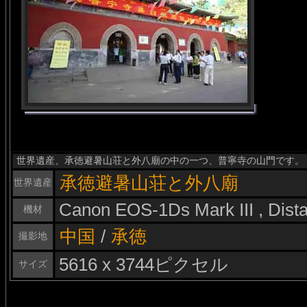
世界遺産、承徳避暑山荘と外八廟の中の一つ、普寧寺の山門です。
承徳避暑山荘と外八廟
世界遺産
Canon EOS-1Ds Mark III , Dis
機材
中国
/
承徳
撮影地
5616 x 3744ピクセル
サイズ