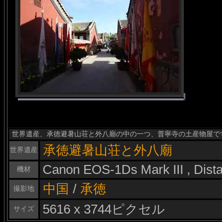
世界遺産、承徳避暑山荘と外八廟の中の一つ、普寧寺の土産物屋で
承徳避暑山荘と外八廟
世界遺産
Canon EOS-1Ds Mark III , Dis
機材
中国
/
承徳
撮影地
5616 x 3744ピクセル
サイズ