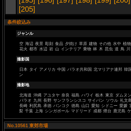
[195]
[196]
[197]
[198]
[199]
[200]
[205]
条件絞込み
ジャンル
空
海辺
夜景
彫刻
食品
夕焼け
草原
建物
その他
水中
植物
花火
都市
水辺
岩
山
インテリア
乗物
林
木
昆虫
道
鳥
川
撮影国
日本
タイ
アメリカ
中国
パラオ共和国
北マリアナ連邦
韓
ン
撮影地
北海道
沖縄
アユタヤ
奈良
福島
ハワイ
栃木
東京
ダムヌ
パラオ
九州
長野
サンフランシスコ
サイパン
ソウル
礼文
長崎
利尻島
承徳
バンコク
徳島
山口
愛知
シドニー
愛媛
梨
千葉
上海
シンガポール
マドリード
成都
煙台
鹿児島
No.10561 東郊市場