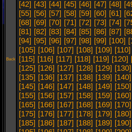
[42]
[43]
[44]
[45]
[46]
[47]
[48]
[4
[55]
[56]
[57]
[58]
[59]
[60]
[61]
[6
[68]
[69]
[70]
[71]
[72]
[73]
[74]
[7
[81]
[82]
[83]
[84]
[85]
[86]
[87]
[8
[94]
[95]
[96]
[97]
[98]
[99]
[100]
[
[105]
[106]
[107]
[108]
[109]
[110]
[115]
[116]
[117]
[118]
[119]
[120]
Back
[125]
[126]
[127]
[128]
[129]
[130]
[135]
[136]
[137]
[138]
[139]
[140]
[145]
[146]
[147]
[148]
[149]
[150]
[155]
[156]
[157]
[158]
[159]
[160]
[165]
[166]
[167]
[168]
[169]
[170]
[175]
[176]
[177]
[178]
[179]
[180]
[185]
[186]
[187]
[188]
[189]
[190]