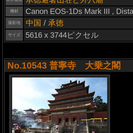
Canon EOS-1Ds Mark III , Dis
機材
中国
/
承徳
撮影地
5616 x 3744ピクセル
サイズ
No.10543 普寧寺 大乗之閣