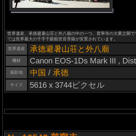
世界遺産、承徳避暑山荘と外八廟の中の一つ、普寧寺の大乗之閣です
ては世界最大の千手千眼観世音菩薩が安置されています。
承徳避暑山荘と外八廟
世界遺産
Canon EOS-1Ds Mark III , Di
機材
中国
/
承徳
撮影地
5616 x 3744ピクセル
サイズ