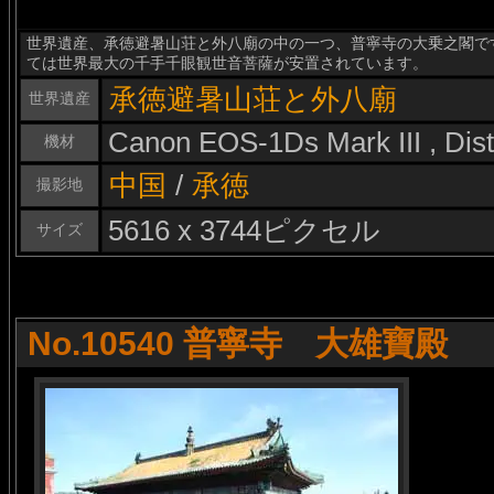
世界遺産、承徳避暑山荘と外八廟の中の一つ、普寧寺の大乗之閣です
ては世界最大の千手千眼観世音菩薩が安置されています。
承徳避暑山荘と外八廟
世界遺産
Canon EOS-1Ds Mark III , Di
機材
中国
/
承徳
撮影地
5616 x 3744ピクセル
サイズ
No.10540 普寧寺 大雄寶殿