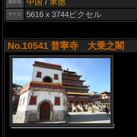
中国
/
承徳
撮影地
5616 x 3744ピクセル
サイズ
No.10541 普寧寺 大乗之閣