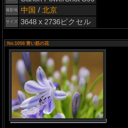
中国
/
北京
撮影地
3648 x 2736ピクセル
サイズ
No.1056 青い筋の花