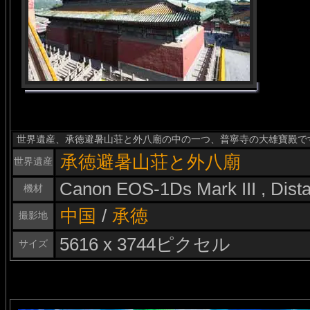
世界遺産、承徳避暑山荘と外八廟の中の一つ、普寧寺の大雄寶殿で
承徳避暑山荘と外八廟
世界遺産
Canon EOS-1Ds Mark III , Dis
機材
中国
/
承徳
撮影地
5616 x 3744ピクセル
サイズ