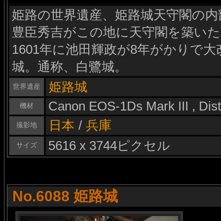
姫路の世界遺産、姫路城天守閣の内部
豊臣秀吉がこの地に天守閣を築い
1601年に池田輝政が8年がかりで
城。通称、白鷺城。
姫路城
世界遺産
Canon EOS-1Ds Mark III , Di
機材
日本
/
兵庫
撮影地
5616 x 3744ピクセル
サイズ
No.6088 姫路城