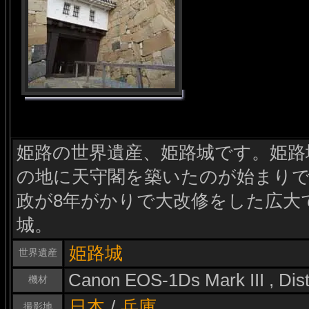
姫路の世界遺産、姫路城です。姫路城
の地に天守閣を築いたのが始まりで、
政が8年がかりで大改修をした広大
城。
姫路城
世界遺産
Canon EOS-1Ds Mark III , Di
機材
日本
/
兵庫
撮影地