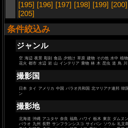
[195]
[196]
[197]
[198]
[199]
[200]
[205]
条件絞込み
ジャンル
空
海辺
夜景
彫刻
食品
夕焼け
草原
建物
その他
水中
植物
花火
都市
水辺
岩
山
インテリア
乗物
林
木
昆虫
道
鳥
川
撮影国
日本
タイ
アメリカ
中国
パラオ共和国
北マリアナ連邦
韓
ン
撮影地
北海道
沖縄
アユタヤ
奈良
福島
ハワイ
栃木
東京
ダムヌ
パラオ
九州
長野
サンフランシスコ
サイパン
ソウル
礼文