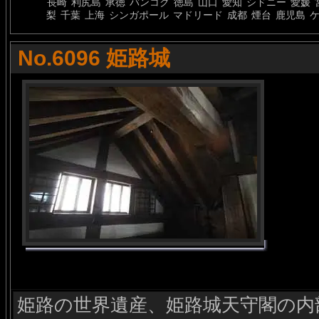
長崎
利尻島
承徳
バンコク
徳島
山口
愛知
シドニー
愛媛
梨
千葉
上海
シンガポール
マドリード
成都
煙台
鹿児島
No.6096 姫路城
姫路の世界遺産、姫路城天守閣の内部