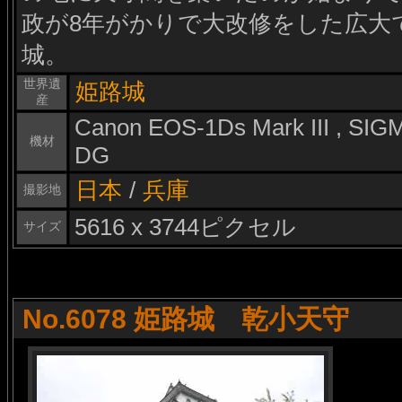
政が8年がかりで大改修をした広大
城。
世界遺
姫路城
産
Canon EOS-1Ds Mark III , S
機材
DG
日本
/
兵庫
撮影地
5616 x 3744ピクセル
サイズ
No.6078 姫路城 乾小天守