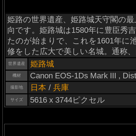
姫路の世界遺産、姫路城天守閣の最
向です。姫路城は1580年に豊臣秀
たのが始まりで、これを1601年に
修をした広大で美しい名城。通称、
姫路城
世界遺産
Canon EOS-1Ds Mark III , Di
機材
日本
/
兵庫
撮影地
5616 x 3744ピクセル
サイズ