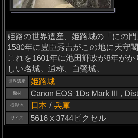
姫路の世界遺産、姫路城の「にの門
1580年に豊臣秀吉がこの地に天守
これを1601年に池田輝政が8年が
しい名城。通称、白鷺城。
姫路城
世界遺産
Canon EOS-1Ds Mark III , Di
機材
日本
/
兵庫
撮影地
5616 x 3744ピクセル
サイズ