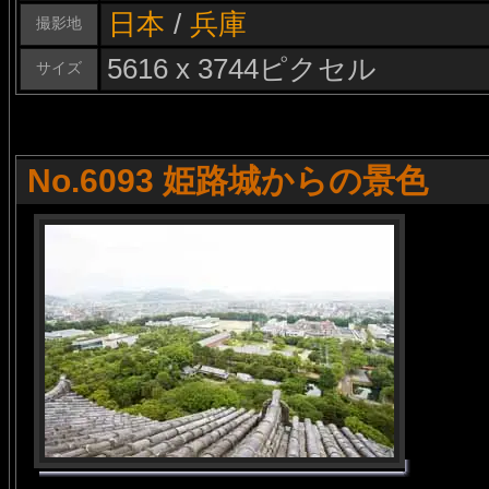
日本
/
兵庫
撮影地
5616 x 3744ピクセル
サイズ
No.6093 姫路城からの景色