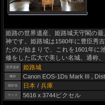
姫路の世界遺産、姫路城天守閣の最
神です。姫路城は1580年に豊臣秀
たのが始まりで、これを1601年に
修をした広大で美しい名城。通称、
姫路城
世界遺産
Canon EOS-1Ds Mark III , Di
機材
日本
/
兵庫
撮影地
5616 x 3744ピクセル
サイズ