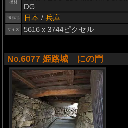
機材
DG
日本
/
兵庫
撮影地
5616 x 3744ピクセル
サイズ
No.6077 姫路城 にの門