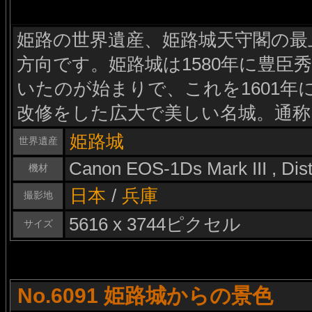
姫路の世界遺産、姫路城天守閣の最
方向です。姫路城は1580年に豊臣
いたのが始まりで、これを1601年
改修をした広大で美しい名城。通称
姫路城
世界遺産
Canon EOS-1Ds Mark III , Di
機材
日本
/
兵庫
撮影地
5616 x 3744ピクセル
サイズ
No.6091 姫路城からの景色