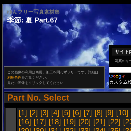
ゆんフリー写真素材集
季節: 夏 Part.67
サイト
写真のキ
この画像の利用は商用、加工を問わずフリーです。詳細は
利用条件
をご覧ください。
カスタム
見たい画像をクリックしてください
Part No. Select
[1]
[2]
[3]
[4]
[5]
[6]
[7]
[8]
[9]
[10]
[16]
[17]
[18]
[19]
[20]
[21]
[22]
[2
[29]
[30]
[31]
[32]
[33]
[34]
[35]
[3