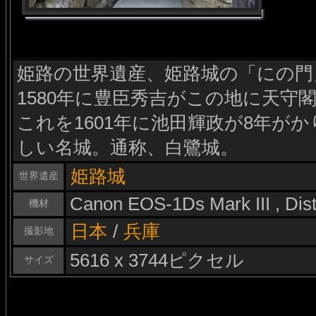
姫路の世界遺産、姫路城の「にの門
1580年に豊臣秀吉がこの地に天守
これを1601年に池田輝政が8年が
しい名城。通称、白鷺城。
姫路城
世界遺産
Canon EOS-1Ds Mark III , Di
機材
日本
/
兵庫
撮影地
5616 x 3744ピクセル
サイズ