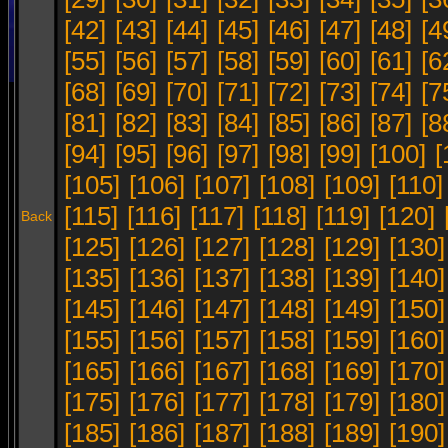
[42]
[43]
[44]
[45]
[46]
[47]
[48]
[4
[55]
[56]
[57]
[58]
[59]
[60]
[61]
[6
[68]
[69]
[70]
[71]
[72]
[73]
[74]
[7
[81]
[82]
[83]
[84]
[85]
[86]
[87]
[8
[94]
[95]
[96]
[97]
[98]
[99]
[100]
[
[105]
[106]
[107]
[108]
[109]
[110]
[115]
[116]
[117]
[118]
[119]
[120]
Back
[125]
[126]
[127]
[128]
[129]
[130]
[135]
[136]
[137]
[138]
[139]
[140]
[145]
[146]
[147]
[148]
[149]
[150]
[155]
[156]
[157]
[158]
[159]
[160]
[165]
[166]
[167]
[168]
[169]
[170]
[175]
[176]
[177]
[178]
[179]
[180]
[185]
[186]
[187]
[188]
[189]
[190]