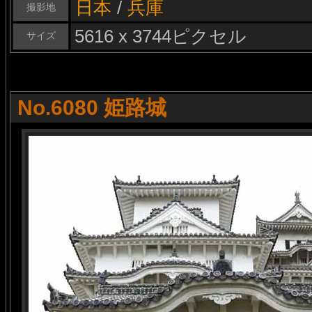
日本
/
兵庫
撮影地
5616 x 3744ピクセル
サイズ
No.6080 姫路城