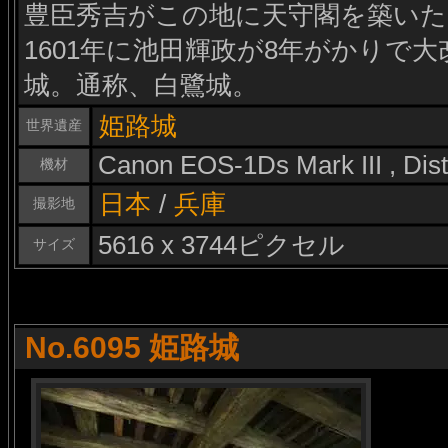
豊臣秀吉がこの地に天守閣を築い
1601年に池田輝政が8年がかりで
城。通称、白鷺城。
姫路城
世界遺産
Canon EOS-1Ds Mark III , Di
機材
日本
/
兵庫
撮影地
5616 x 3744ピクセル
サイズ
No.6095 姫路城