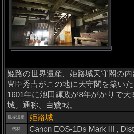
姫路の世界遺産、姫路城天守閣の内部
豊臣秀吉がこの地に天守閣を築い
1601年に池田輝政が8年がかりで
城。通称、白鷺城。
姫路城
世界遺産
Canon EOS-1Ds Mark III , Di
機材