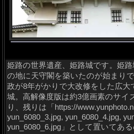
姫路の世界遺産、姫路城です。姫路城
の地に天守閣を築いたのが始まりで、
政が8年がかりで大改修をした広大
城。高解像度版は約3億画素のサイ
り、残りは「https://www.yunphoto.net/
yun_6080_3.jpg, yun_6080_4.jpg, yu
yun_6080_6.jpg」として置い