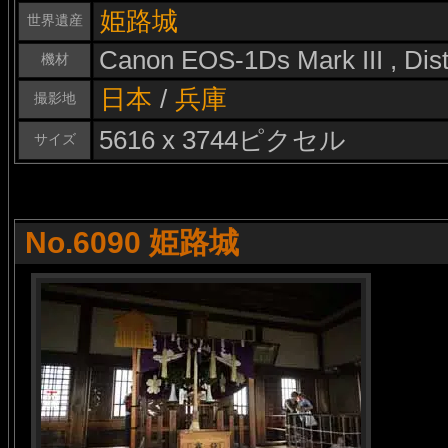
姫路城
世界遺産
Canon EOS-1Ds Mark III , Di
機材
日本
/
兵庫
撮影地
5616 x 3744ピクセル
サイズ
No.6090 姫路城