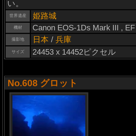
い。
姫路城
世界遺産
Canon EOS-1Ds Mark III , E
機材
日本
/
兵庫
撮影地
24453 x 14452ピクセル
サイズ
No.608 グロット