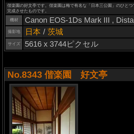
偕楽園の好文亭です。偕楽園は梅で有名な「日本三公園」のひとつで
完成させたものです。
Canon EOS-1Ds Mark III , Dis
機材
日本
/
茨城
撮影地
5616 x 3744ピクセル
サイズ
No.8343 偕楽園 好文亭