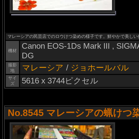
マレーシアの民芸店でのロウけつ染めの様子です。鮮やかで美しい
Canon EOS-1Ds Mark III , SI
機材
DG
撮影
マレーシア
/
ジョホールバル
地
サイ
5616 x 3744ピクセル
ズ
No.8545 マレーシアの蝋けつ