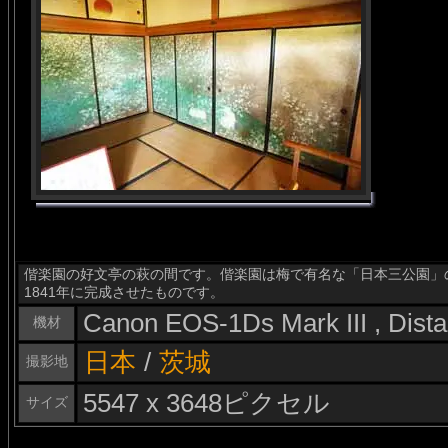
偕楽園の好文亭の萩の間です。偕楽園は梅で有名な「日本三公園」
1841年に完成させたものです。
Canon EOS-1Ds Mark III , Dis
機材
日本
/
茨城
撮影地
5547 x 3648ピクセル
サイズ