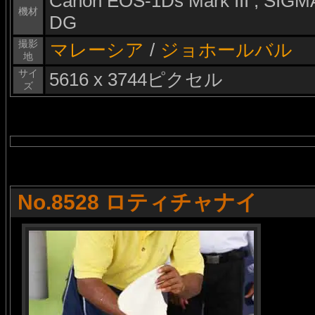
Canon EOS-1Ds Mark III , SI
機材
DG
撮影
マレーシア
/
ジョホールバル
地
サイ
5616 x 3744ピクセル
ズ
No.8528 ロティチャナイ