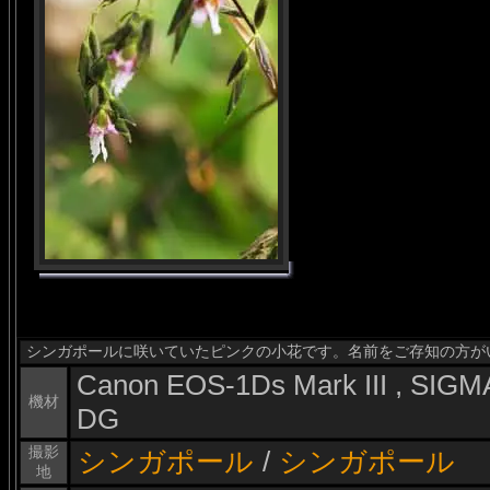
シンガポールに咲いていたピンクの小花です。名前をご存知の方が
Canon EOS-1Ds Mark III , SI
機材
DG
撮影
シンガポール
/
シンガポール
地