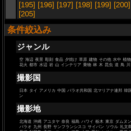
[195]
[196]
[197]
[198]
[199]
[200]
[205]
条件絞込み
ジャンル
空
海辺
夜景
彫刻
食品
夕焼け
草原
建物
その他
水中
植物
花火
都市
水辺
岩
山
インテリア
乗物
林
木
昆虫
道
鳥
川
撮影国
日本
タイ
アメリカ
中国
パラオ共和国
北マリアナ連邦
韓
ン
撮影地
北海道
沖縄
アユタヤ
奈良
福島
ハワイ
栃木
東京
ダムヌ
パラオ
九州
長野
サンフランシスコ
サイパン
ソウル
礼文