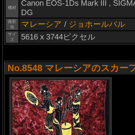
Canon EOS-1Ds Mark III , SI
機材
DG
撮影
マレーシア
/
ジョホールバル
地
サイ
5616 x 3744ピクセル
ズ
No.8548 マレーシアのスカー