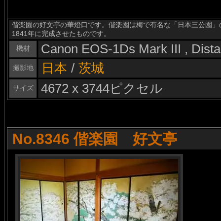
偕楽園の好文亭の華燈口です。偕楽園は梅で有名な「日本三公園」
1841年に完成させたものです。
Canon EOS-1Ds Mark III , Dis
機材
日本
/
茨城
撮影地
4672 x 3744ピクセル
サイズ
No.8346 偕楽園 好文亭