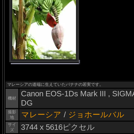
マレーシアの道端に生えていたバナナの若実です。
Canon EOS-1Ds Mark III , SI
機材
DG
撮影
マレーシア
/
ジョホールバル
地
サイ
3744 x 5616ピクセル
ズ