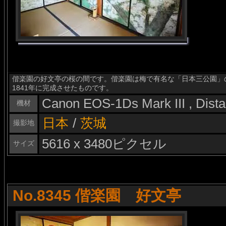
偕楽園の好文亭の桜の間です。偕楽園は梅で有名な「日本三公園」
1841年に完成させたものです。
Canon EOS-1Ds Mark III , Dis
機材
日本
/
茨城
撮影地
5616 x 3480ピクセル
サイズ
No.8345 偕楽園 好文亭