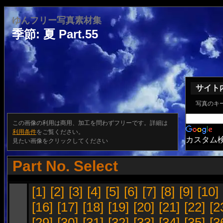
ゆんフリー写真素材集
季節: 夏 Part.55
サイト
写真のキ
この画像の利用は商用、加工を問わずフリーです。詳細は
利用条件
をご覧ください。
カスタム
見たい画像をクリックしてください
Part No. Select
[1]
[2]
[3]
[4]
[5]
[6]
[7]
[8]
[9]
[10]
[16]
[17]
[18]
[19]
[20]
[21]
[22]
[2
[29]
[30]
[31]
[32]
[33]
[34]
[35]
[3