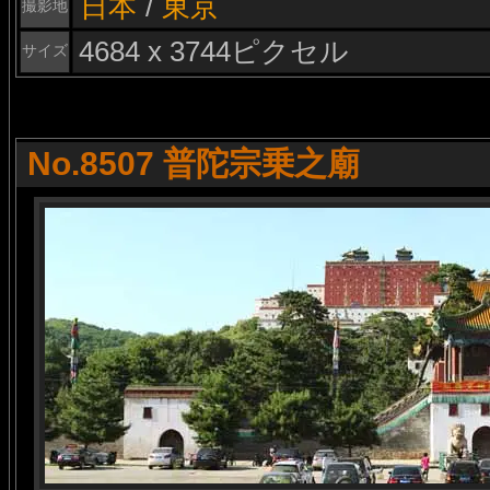
日本
/
東京
撮影地
4684 x 3744ピクセル
サイズ
No.8507 普陀宗乗之廟