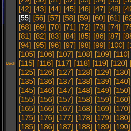
[42]
[43]
[44]
[45]
[46]
[47]
[48]
[4
[55]
[56]
[57]
[58]
[59]
[60]
[61]
[6
[68]
[69]
[70]
[71]
[72]
[73]
[74]
[7
[81]
[82]
[83]
[84]
[85]
[86]
[87]
[8
[94]
[95]
[96]
[97]
[98]
[99]
[100]
[
[105]
[106]
[107]
[108]
[109]
[110]
[115]
[116]
[117]
[118]
[119]
[120]
Back
[125]
[126]
[127]
[128]
[129]
[130]
[135]
[136]
[137]
[138]
[139]
[140]
[145]
[146]
[147]
[148]
[149]
[150]
[155]
[156]
[157]
[158]
[159]
[160]
[165]
[166]
[167]
[168]
[169]
[170]
[175]
[176]
[177]
[178]
[179]
[180]
[185]
[186]
[187]
[188]
[189]
[190]