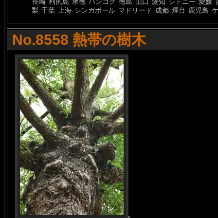
長崎
利尻島
承徳
バンコク
徳島
山口
愛知
シドニー
愛媛
梨
千葉
上海
シンガポール
マドリード
成都
煙台
鹿児島
No.8558 熱帯の樹木