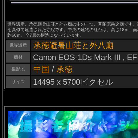
世界遺産、承徳避暑山荘と外八廟の中の一つ、普陀宗乗之廟です。普
を真似て建造された寺院です。中央の建物の紅台は、高さ18ｍ、面
約60ｍ、全7層の構造になっています。
承徳避暑山荘と外八廟
世界遺産
Canon EOS-1Ds Mark III , E
機材
中国
/
承徳
撮影地
14495 x 5700ピクセル
サイズ