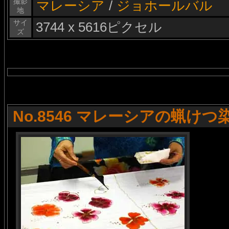
撮影
マレーシア
/
ジョホールバル
地
サイ
3744 x 5616ピクセル
ズ
No.8546 マレーシアの蝋けつ