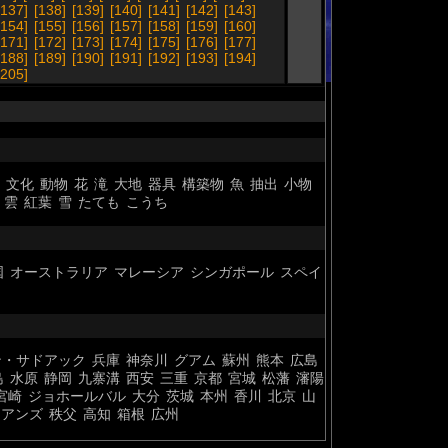
[137]
[138]
[139]
[140]
[141]
[142]
[143]
[154]
[155]
[156]
[157]
[158]
[159]
[160]
[171]
[172]
[173]
[174]
[175]
[176]
[177]
[188]
[189]
[190]
[191]
[192]
[193]
[194]
[205]
文化
動物
花
滝
大地
器具
構築物
魚
抽出
小物
雲
紅葉
雪
たても
こうち
国
オーストラリア
マレーシア
シンガポール
スペイ
ン・サドアック
兵庫
神奈川
グアム
蘇州
熊本
広島
島
水原
静岡
九寨溝
西安
三重
京都
宮城
松藩
瀋陽
宮崎
ジョホールバル
大分
茨城
本州
香川
北京
山
ケアンズ
秩父
高知
箱根
広州