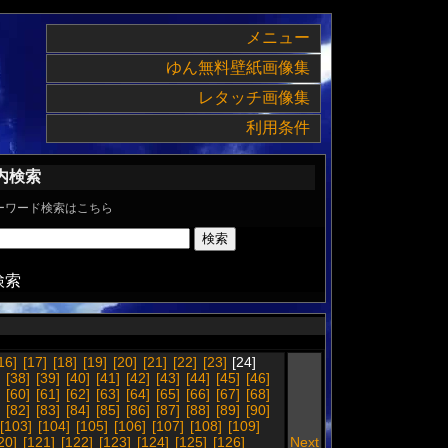
メニュー
ゆん無料壁紙画像集
レタッチ画像集
利用条件
内検索
ーワード検索はこちら
検索
16]
[17]
[18]
[19]
[20]
[21]
[22]
[23]
[24]
[38]
[39]
[40]
[41]
[42]
[43]
[44]
[45]
[46]
[60]
[61]
[62]
[63]
[64]
[65]
[66]
[67]
[68]
[82]
[83]
[84]
[85]
[86]
[87]
[88]
[89]
[90]
[103]
[104]
[105]
[106]
[107]
[108]
[109]
20]
[121]
[122]
[123]
[124]
[125]
[126]
Next