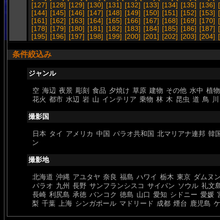
[127]
[128]
[129]
[130]
[131]
[132]
[133]
[134]
[135]
[136]
[144]
[145]
[146]
[147]
[148]
[149]
[150]
[151]
[152]
[153]
[161]
[162]
[163]
[164]
[165]
[166]
[167]
[168]
[169]
[170]
[178]
[179]
[180]
[181]
[182]
[183]
[184]
[185]
[186]
[187]
[195]
[196]
[197]
[198]
[199]
[200]
[201]
[202]
[203]
[204]
条件絞込み
ジャンル
空
海辺
夜景
彫刻
食品
夕焼け
草原
建物
その他
水中
植物
花火
都市
水辺
岩
山
インテリア
乗物
林
木
昆虫
道
鳥
川
撮影国
日本
タイ
アメリカ
中国
パラオ共和国
北マリアナ連邦
韓
ン
撮影地
北海道
沖縄
アユタヤ
奈良
福島
ハワイ
栃木
東京
ダムヌ
パラオ
九州
長野
サンフランシスコ
サイパン
ソウル
礼文
長崎
利尻島
承徳
バンコク
徳島
山口
愛知
シドニー
愛媛
梨
千葉
上海
シンガポール
マドリード
成都
煙台
鹿児島