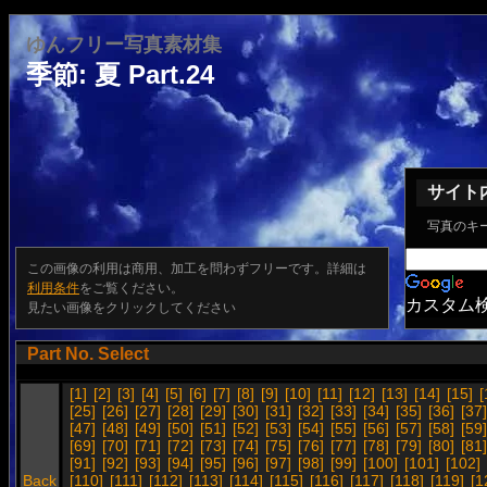
ゆんフリー写真素材集
季節: 夏 Part.24
サイト
写真のキ
この画像の利用は商用、加工を問わずフリーです。詳細は
利用条件
をご覧ください。
カスタム
見たい画像をクリックしてください
Part No. Select
[1]
[2]
[3]
[4]
[5]
[6]
[7]
[8]
[9]
[10]
[11]
[12]
[13]
[14]
[15]
[
[25]
[26]
[27]
[28]
[29]
[30]
[31]
[32]
[33]
[34]
[35]
[36]
[37]
[47]
[48]
[49]
[50]
[51]
[52]
[53]
[54]
[55]
[56]
[57]
[58]
[59]
[69]
[70]
[71]
[72]
[73]
[74]
[75]
[76]
[77]
[78]
[79]
[80]
[81]
[91]
[92]
[93]
[94]
[95]
[96]
[97]
[98]
[99]
[100]
[101]
[102]
Back
[110]
[111]
[112]
[113]
[114]
[115]
[116]
[117]
[118]
[119]
[1