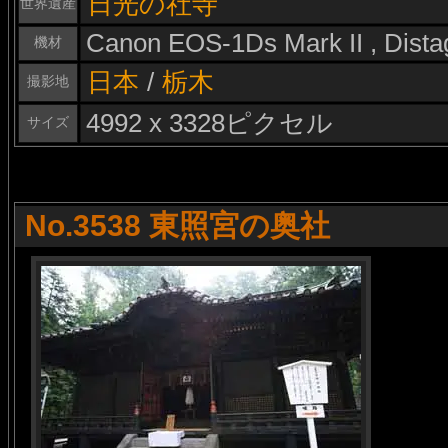
日光の社寺
世界遺産
Canon EOS-1Ds Mark II , Dist
機材
日本
/
栃木
撮影地
4992 x 3328ピクセル
サイズ
No.3538 東照宮の奥社