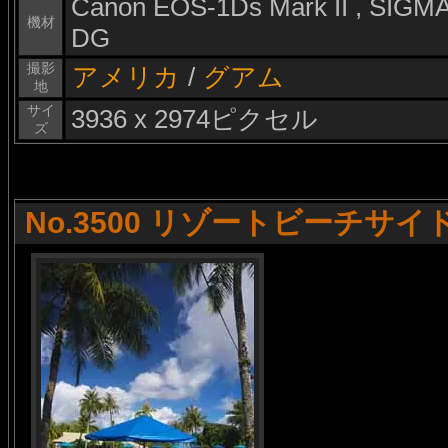
Canon EOS-1Ds Mark II , SIG
機材
DG
撮影
アメリカ
/
グアム
地
サイ
3936 x 2974ピクセル
ズ
No.3500 リゾートビーチサイ