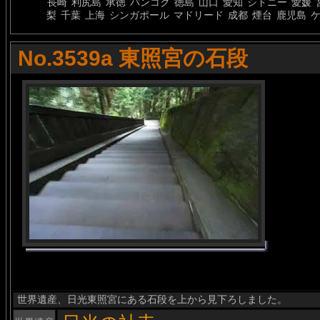
長崎
利尻島
承徳
バンコク
徳島
山口
愛知
シドニー
愛媛
梨
千葉
上海
シンガポール
マドリード
成都
煙台
鹿児島
No.3539a 東照宮の石段
世界遺産、日光東照宮にある石段を上から見下ろしました。