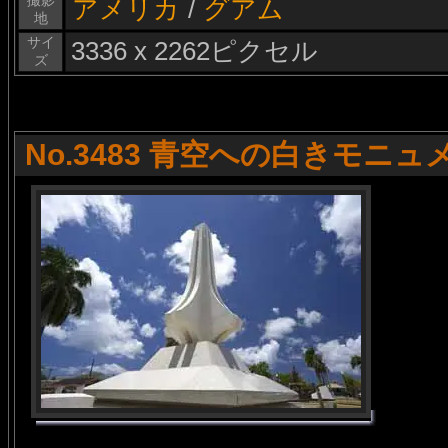
撮影
アメリカ
/
グアム
地
サイ
3336 x 2262ピクセル
ズ
No.3483 青空への白きモニュ