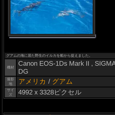
グアムの海に居た野生のイルカを船から捉えました。
Canon EOS-1Ds Mark II , SIG
機材
DG
撮影
アメリカ
/
グアム
地
サイ
4992 x 3328ピクセル
ズ