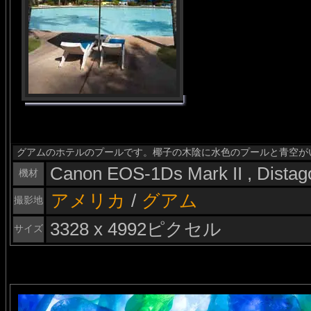
グアムのホテルのプールです。椰子の木陰に水色のプールと青空が
Canon EOS-1Ds Mark II , Dista
機材
アメリカ
/
グアム
撮影地
3328 x 4992ピクセル
サイズ