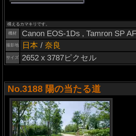
構えるカマキリです。
Canon EOS-1Ds , Tamron SP A
機材
日本
/
奈良
撮影地
2652 x 3787ピクセル
サイズ
No.3188 陽の当たる道