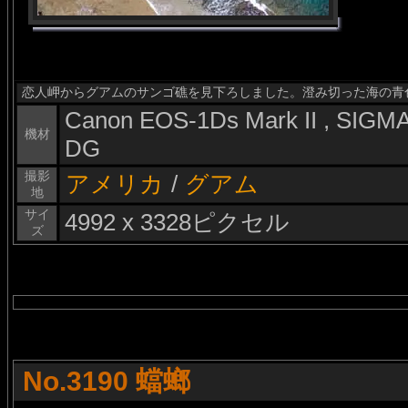
恋人岬からグアムのサンゴ礁を見下ろしました。澄み切った海の青
Canon EOS-1Ds Mark II , SIG
機材
DG
撮影
アメリカ
/
グアム
地
サイ
4992 x 3328ピクセル
ズ
No.3190 蟷螂