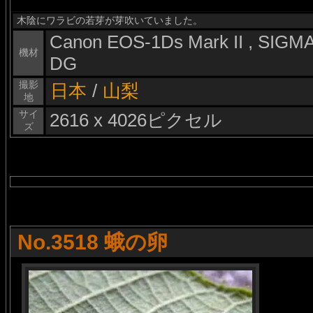
木陰にワラビの若芽が芽吹いていました。
Canon EOS-1Ds Mark II , SIG
機材
DG
撮影
日本
/
山梨
地
サイ
2616 x 4026ピクセル
ズ
No.3518 蛾の卵