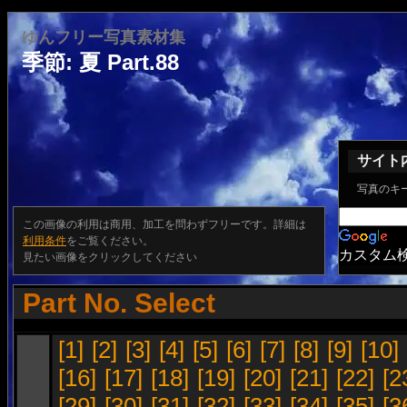
ゆんフリー写真素材集
季節: 夏 Part.88
サイト
写真のキ
この画像の利用は商用、加工を問わずフリーです。詳細は
利用条件
をご覧ください。
カスタム
見たい画像をクリックしてください
Part No. Select
[1]
[2]
[3]
[4]
[5]
[6]
[7]
[8]
[9]
[10]
[16]
[17]
[18]
[19]
[20]
[21]
[22]
[2
[29]
[30]
[31]
[32]
[33]
[34]
[35]
[3