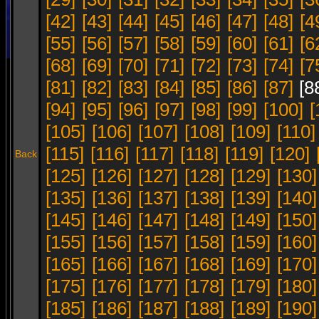
[42]
[43]
[44]
[45]
[46]
[47]
[48]
[4
[55]
[56]
[57]
[58]
[59]
[60]
[61]
[6
[68]
[69]
[70]
[71]
[72]
[73]
[74]
[7
[81]
[82]
[83]
[84]
[85]
[86]
[87]
[8
[94]
[95]
[96]
[97]
[98]
[99]
[100]
[
[105]
[106]
[107]
[108]
[109]
[110]
[115]
[116]
[117]
[118]
[119]
[120]
Back
[125]
[126]
[127]
[128]
[129]
[130]
[135]
[136]
[137]
[138]
[139]
[140]
[145]
[146]
[147]
[148]
[149]
[150]
[155]
[156]
[157]
[158]
[159]
[160]
[165]
[166]
[167]
[168]
[169]
[170]
[175]
[176]
[177]
[178]
[179]
[180]
[185]
[186]
[187]
[188]
[189]
[190]