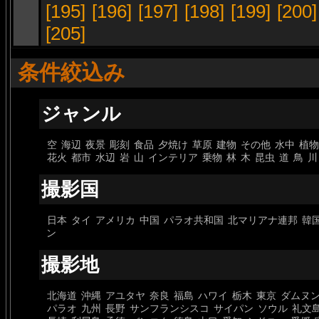
[195]
[196]
[197]
[198]
[199]
[200]
[205]
条件絞込み
ジャンル
空
海辺
夜景
彫刻
食品
夕焼け
草原
建物
その他
水中
植物
花火
都市
水辺
岩
山
インテリア
乗物
林
木
昆虫
道
鳥
川
撮影国
日本
タイ
アメリカ
中国
パラオ共和国
北マリアナ連邦
韓
ン
撮影地
北海道
沖縄
アユタヤ
奈良
福島
ハワイ
栃木
東京
ダムヌ
パラオ
九州
長野
サンフランシスコ
サイパン
ソウル
礼文