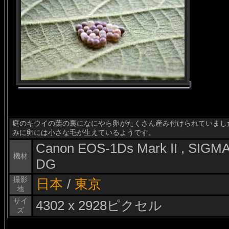
庭のキウイの葉の裏になにやら卵がたくさん産み付けられていまし
みに卵には小さな毛が生えているようです。
Canon EOS-1Ds Mark II , SIG
機材
DG
撮影
日本
/
東京
地
サイ
4302 x 2928ピクセル
ズ